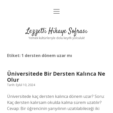
menüyü
Anasayfa
aç
Gizlilik Politikası
Lezzetli Hikaye Sofrası
Yasal Uyarı
Yemek kültürleriyle dolu keyifli yolculuk!
Hakkımızda
Etiket:
1 dersten dönem uzar mı
Üniversitede Bir Dersten Kalınca Ne
Olur
Tarih: Eylül 10, 2024
Üniversitede kaç dersten kalınca dönem uzar? Soru:
Kaç dersten kalırsam okulda kalma sürem uzatılır?
Cevap: Bir öğrencinin yarıyılının uzatılabileceği iki