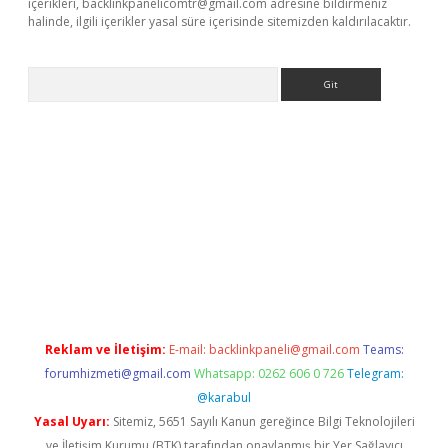
içerikleri,
backlinkpanelicomtr@gmail.com
adresine bildirmeniz
halinde, ilgili içerikler yasal süre içerisinde sitemizden kaldırılacaktır.
Arama
ergir.net
Reklam ve İletişim:
E-mail:
backlinkpaneli@gmail.com
Teams:
forumhizmeti@gmail.com
Whatsapp: 0262 606 0 726
Telegram:
@karabul
Yasal Uyarı:
Sitemiz, 5651 Sayılı Kanun gereğince Bilgi Teknolojileri
ve İletişim Kurumu (BTK) tarafından onaylanmış bir Yer Sağlayıcı