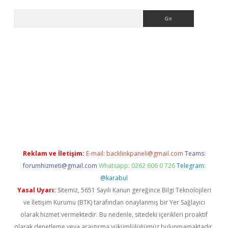
Arama
ergir.net
Reklam ve İletişim:
E-mail:
backlinkpaneli@gmail.com
Teams:
forumhizmeti@gmail.com
Whatsapp: 0262 606 0 726
Telegram:
@karabul
Yasal Uyarı:
Sitemiz, 5651 Sayılı Kanun gereğince Bilgi Teknolojileri
ve İletişim Kurumu (BTK) tarafından onaylanmış bir Yer Sağlayıcı
olarak hizmet vermektedir. Bu nedenle, sitedeki içerikleri proaktif
olarak denetleme veya araştırma yükümlülüğümüz bulunmamaktadır.