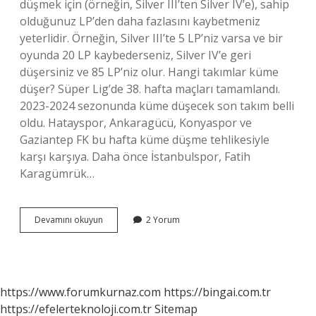
düşmek için (örneğin, Silver III’ten Silver IV’e), sahip
olduğunuz LP’den daha fazlasını kaybetmeniz
yeterlidir. Örneğin, Silver III’te 5 LP’niz varsa ve bir
oyunda 20 LP kaybederseniz, Silver IV’e geri
düşersiniz ve 85 LP’niz olur. Hangi takımlar küme
düşer? Süper Lig’de 38. hafta maçları tamamlandı.
2023-2024 sezonunda küme düşecek son takım belli
oldu. Hatayspor, Ankaragücü, Konyaspor ve
Gaziantep FK bu hafta küme düşme tehlikesiyle
karşı karşıya. Daha önce İstanbulspor, Fatih
Karagümrük…
Küme
Devamını okuyun
2 Yorum
Düşerse
Ne
Olur
https://www.forumkurnaz.com
https://bingai.com.tr
https://efelerteknoloji.com.tr
Sitemap