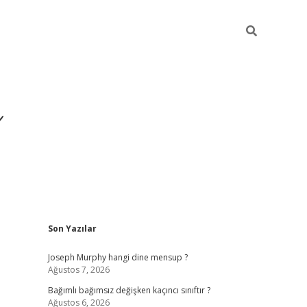
ı
Sidebar
Son Yazılar
betexper
betexpergir.net
Joseph Murphy hangi dine mensup ?
Ağustos 7, 2026
Bağımlı bağımsız değişken kaçıncı sınıftır ?
Ağustos 6, 2026