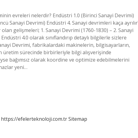
nin evreleri nelerdir? Endüstri 1.0 (Birinci Sanayi Devrimi)
üncü Sanayi Devrimi) Endüstri 4. Sanayi devrimleri kaça ayrılır
lan gelişmeleri; 1. Sanayi Devrimi (1760-1830) – 2. Sanayi
ndüstri 4.0 olarak sınıflandırıp detaylı bilgilerle sizlere
ayi Devrimi, fabrikalardaki makinelerin, bilgisayarların,
 üretim sürecinde birbirleriyle bilgi alışverişinde
eyse bağımsız olarak koordine ve optimize edebilmelerini
ihazlar yeni…
https://efelerteknoloji.com.tr
Sitemap