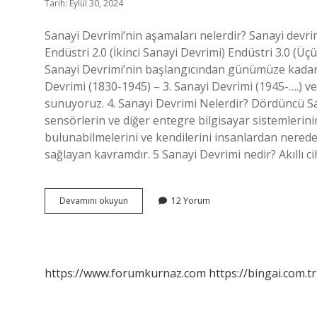
Tarih: Eylül 30, 2024
Sanayi Devrimi’nin aşamaları nelerdir? Sanayi devrimi
Endüstri 2.0 (İkinci Sanayi Devrimi) Endüstri 3.0 (Üç
Sanayi Devrimi’nin başlangıcından günümüze kadar o
Devrimi (1830-1945) – 3. Sanayi Devrimi (1945-….) ve E
sunuyoruz. 4. Sanayi Devrimi Nelerdir? Dördüncü San
sensörlerin ve diğer entegre bilgisayar sistemlerinin
bulunabilmelerini ve kendilerini insanlardan nered
sağlayan kavramdır. 5 Sanayi Devrimi nedir? Akıllı c
Sanayi
Devamını okuyun
12 Yorum
Devrimi
Kaç
Aşama
https://www.forumkurnaz.com
https://bingai.com.tr