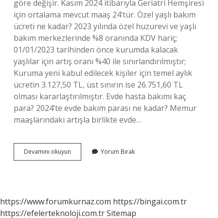
göre değişir. Kasım 2024 itibarıyla Geriatri Hemşiresi
için ortalama mevcut maaş 24’tür. Özel yaşlı bakım
ücreti ne kadar? 2023 yılında özel huzurevi ve yaşlı
bakım merkezlerinde %8 oranında KDV hariç;
01/01/2023 tarihinden önce kurumda kalacak
yaşlılar için artış oranı %40 ile sınırlandırılmıştır;
Kuruma yeni kabul edilecek kişiler için temel aylık
ücretin 3.127,50 TL, üst sınırın ise 26.751,60 TL
olması kararlaştırılmıştır. Evde hasta bakımı kaç
para? 2024’te evde bakım parası ne kadar? Memur
maaşlarındaki artışla birlikte evde…
Evde
Devamını okuyun
Yorum Bırak
Yaşlı
Bakmak
Kaç
Para
https://www.forumkurnaz.com
https://bingai.com.tr
https://efelerteknoloji.com.tr
Sitemap