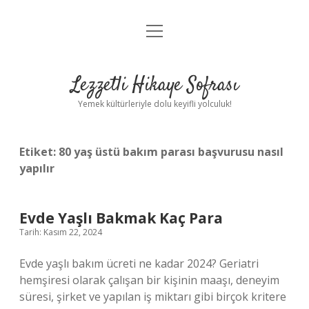
menüyü
Anasayfa
aç
Gizlilik Politikası
Lezzetli Hikaye Sofrası
Yasal Uyarı
Yemek kültürleriyle dolu keyifli yolculuk!
Hakkımızda
Etiket:
80 yaş üstü bakım parası başvurusu nasıl
yapılır
Evde Yaşlı Bakmak Kaç Para
Tarih: Kasım 22, 2024
Evde yaşlı bakım ücreti ne kadar 2024? Geriatri
hemşiresi olarak çalışan bir kişinin maaşı, deneyim
süresi, şirket ve yapılan iş miktarı gibi birçok kritere