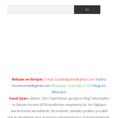
Arama
ergir.net
Reklam ve İletişim:
E-mail:
backlinkpaneli@gmail.com
Teams:
forumhizmeti@gmail.com
Whatsapp: 0262 606 0 726
Telegram:
@karabul
Yasal Uyarı:
Sitemiz, 5651 Sayılı Kanun gereğince Bilgi Teknolojileri
ve İletişim Kurumu (BTK) tarafından onaylanmış bir Yer Sağlayıcı
olarak hizmet vermektedir. Bu nedenle, sitedeki içerikleri proaktif
olarak denetleme veya araştırma yükümlülüğümüz bulunmamaktadır.