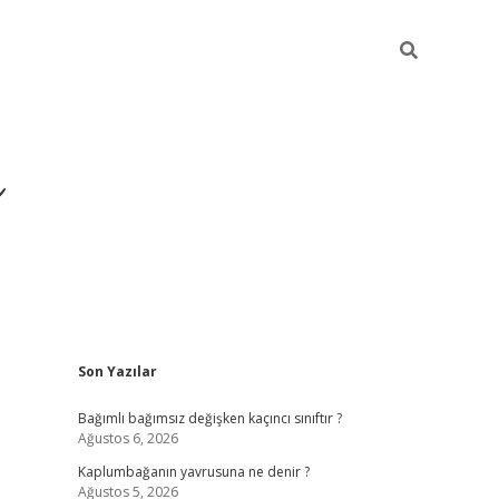
ı
Sidebar
Son Yazılar
betexper
betexpergir.net
Bağımlı bağımsız değişken kaçıncı sınıftır ?
Ağustos 6, 2026
Kaplumbağanın yavrusuna ne denir ?
Ağustos 5, 2026