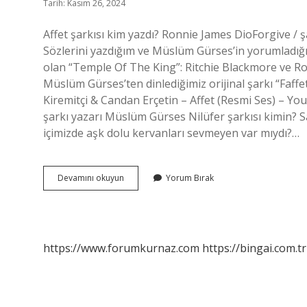
Tarih: Kasım 26, 2024
Affet şarkısı kim yazdı? Ronnie James DioForgive / ş
Sözlerini yazdığım ve Müslüm Gürses’in yorumladığı 
olan “Temple Of The King”: Ritchie Blackmore ve Ro
Müslüm Gürses’ten dinlediğimiz orijinal şarkı “Faff
Kiremitçi & Candan Erçetin – Affet (Resmi Ses) – Yo
şarkı yazarı Müslüm Gürses Nilüfer şarkısı kimin? S
içimizde aşk dolu kervanları sevmeyen var mıydı?…
Affet
Devamını okuyun
Yorum Bırak
Şarkı
Kime
Ait
https://www.forumkurnaz.com
https://bingai.com.tr