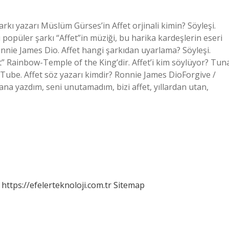
arkı yazarı Müslüm Gürses’in Affet orjinali kimin? Söyleşi.
popüler şarkı “Affet”in müziği, bu harika kardeşlerin eseri
nnie James Dio. Affet hangi şarkıdan uyarlama? Söyleşi.
et” Rainbow-Temple of the King’dir. Affet’i kim söylüyor? Tun
uTube. Affet söz yazarı kimdir? Ronnie James DioForgive /
ana yazdım, seni unutamadım, bizi affet, yıllardan utan,
https://efelerteknoloji.com.tr
Sitemap