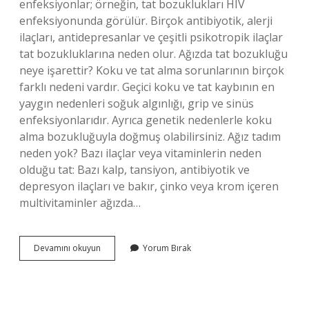
enfeksiyonlar; örneğin, tat bozuklukları HIV
enfeksiyonunda görülür. Birçok antibiyotik, alerji
ilaçları, antidepresanlar ve çeşitli psikotropik ilaçlar
tat bozukluklarına neden olur. Ağızda tat bozukluğu
neye işarettir? Koku ve tat alma sorunlarının birçok
farklı nedeni vardır. Geçici koku ve tat kaybının en
yaygın nedenleri soğuk algınlığı, grip ve sinüs
enfeksiyonlarıdır. Ayrıca genetik nedenlerle koku
alma bozukluğuyla doğmuş olabilirsiniz. Ağız tadım
neden yok? Bazı ilaçlar veya vitaminlerin neden
olduğu tat: Bazı kalp, tansiyon, antibiyotik ve
depresyon ilaçları ve bakır, çinko veya krom içeren
multivitaminler ağızda…
Ağzımın
Devamını okuyun
Yorum Bırak
Tadı
Yok
Ne
Demek