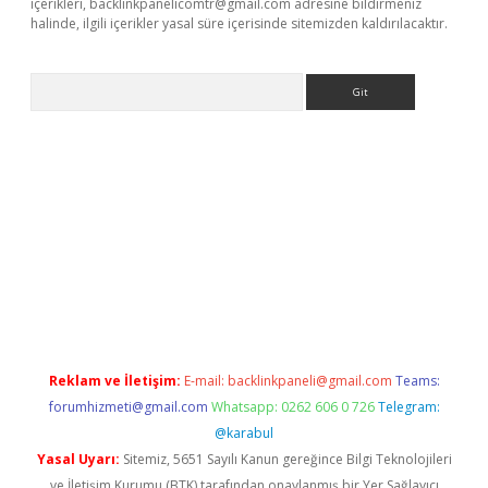
içerikleri,
backlinkpanelicomtr@gmail.com
adresine bildirmeniz
halinde, ilgili içerikler yasal süre içerisinde sitemizden kaldırılacaktır.
Arama
ergir.net
Reklam ve İletişim:
E-mail:
backlinkpaneli@gmail.com
Teams:
forumhizmeti@gmail.com
Whatsapp: 0262 606 0 726
Telegram:
@karabul
Yasal Uyarı:
Sitemiz, 5651 Sayılı Kanun gereğince Bilgi Teknolojileri
ve İletişim Kurumu (BTK) tarafından onaylanmış bir Yer Sağlayıcı