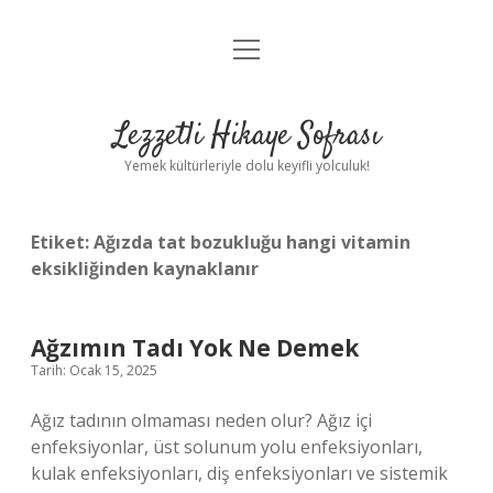
menüyü
Anasayfa
aç
Gizlilik Politikası
Lezzetli Hikaye Sofrası
Yasal Uyarı
Yemek kültürleriyle dolu keyifli yolculuk!
Hakkımızda
Etiket:
Ağızda tat bozukluğu hangi vitamin
eksikliğinden kaynaklanır
Ağzımın Tadı Yok Ne Demek
Tarih: Ocak 15, 2025
Ağız tadının olmaması neden olur? Ağız içi
enfeksiyonlar, üst solunum yolu enfeksiyonları,
kulak enfeksiyonları, diş enfeksiyonları ve sistemik