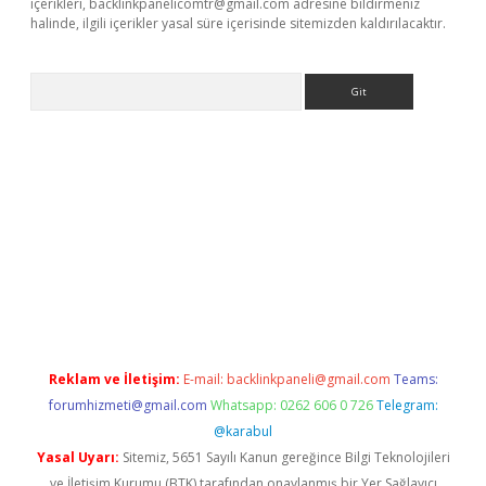
içerikleri,
backlinkpanelicomtr@gmail.com
adresine bildirmeniz
halinde, ilgili içerikler yasal süre içerisinde sitemizden kaldırılacaktır.
Arama
ergir.net
Reklam ve İletişim:
E-mail:
backlinkpaneli@gmail.com
Teams:
forumhizmeti@gmail.com
Whatsapp: 0262 606 0 726
Telegram:
@karabul
Yasal Uyarı:
Sitemiz, 5651 Sayılı Kanun gereğince Bilgi Teknolojileri
ve İletişim Kurumu (BTK) tarafından onaylanmış bir Yer Sağlayıcı