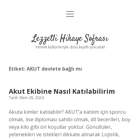
menüyü
Anasayfa
aç
Gizlilik Politikası
Lezzetli Hikaye Sofrası
Yasal Uyarı
Yemek kültürleriyle dolu keyifli yolculuk!
Hakkımızda
Etiket:
AKUT devlete bağlı mı
Akut Ekibine Nasıl Katılabilirim
Tarih: Ekim 28, 2024
Akuta kimler katılabilir? AKUT’a katılım için sporcu
olmak, lise diploması sahibi olmak, dil becerileri, boy
veya kilo gibi ön koşullar yoktur. Gönüllüler,
yetenekleri ve istekleri dikkate alınarak Lojistik,