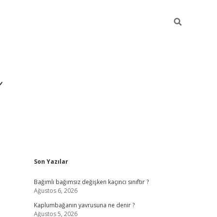
ı
Sidebar
Son Yazılar
betexper
betexpergir.net
Bağımlı bağımsız değişken kaçıncı sınıftır ?
Ağustos 6, 2026
Kaplumbağanın yavrusuna ne denir ?
Ağustos 5, 2026