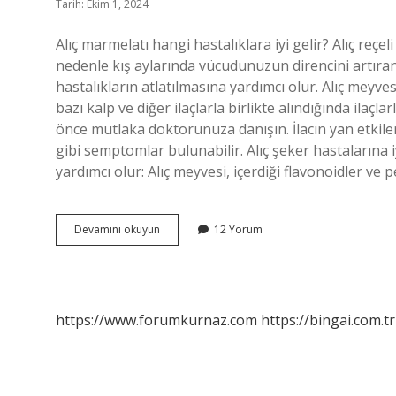
Tarih: Ekim 1, 2024
Alıç marmelatı hangi hastalıklara iyi gelir? Alıç reçel
nedenle kış aylarında vücudunuzun direncini artıran b
hastalıkların atlatılmasına yardımcı olur. Alıç meyvesi
bazı kalp ve diğer ilaçlarla birlikte alındığında ilaçla
önce mutlaka doktorunuza danışın. İlacın yan etkile
gibi semptomlar bulunabilir. Alıç şeker hastalarına 
yardımcı olur: Alıç meyvesi, içerdiği flavonoidler ve
Alıç
Devamını okuyun
12 Yorum
Reçelinin
Faydaları
Nelerdir
https://www.forumkurnaz.com
https://bingai.com.tr