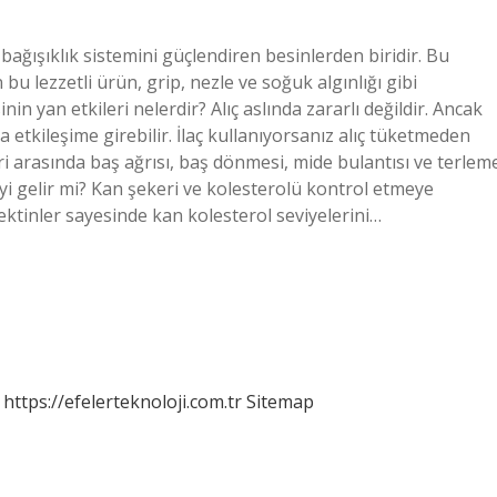
i bağışıklık sistemini güçlendiren besinlerden biridir. Bu
u lezzetli ürün, grip, nezle ve soğuk algınlığı gibi
nin yan etkileri nelerdir? Alıç aslında zararlı değildir. Ancak
rla etkileşime girebilir. İlaç kullanıyorsanız alıç tüketmeden
ri arasında baş ağrısı, baş dönmesi, mide bulantısı ve terlem
iyi gelir mi? Kan şekeri ve kolesterolü kontrol etmeye
 pektinler sayesinde kan kolesterol seviyelerini…
https://efelerteknoloji.com.tr
Sitemap