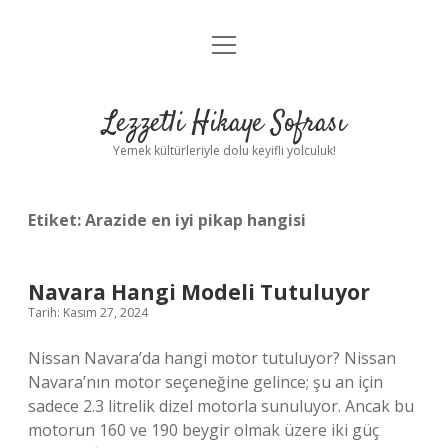
menüyü
Anasayfa
aç
Gizlilik Politikası
Lezzetli Hikaye Sofrası
Yasal Uyarı
Yemek kültürleriyle dolu keyifli yolculuk!
Hakkımızda
Etiket:
Arazide en iyi pikap hangisi
Navara Hangi Modeli Tutuluyor
Tarih: Kasım 27, 2024
Nissan Navara’da hangi motor tutuluyor? Nissan
Navara’nın motor seçeneğine gelince; şu an için
sadece 2.3 litrelik dizel motorla sunuluyor. Ancak bu
motorun 160 ve 190 beygir olmak üzere iki güç