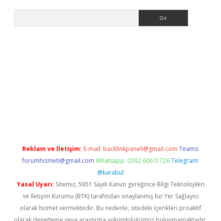
Arama
ergir.net
Reklam ve İletişim:
E-mail:
backlinkpaneli@gmail.com
Teams:
forumhizmeti@gmail.com
Whatsapp: 0262 606 0 726
Telegram:
@karabul
Yasal Uyarı:
Sitemiz, 5651 Sayılı Kanun gereğince Bilgi Teknolojileri
ve İletişim Kurumu (BTK) tarafından onaylanmış bir Yer Sağlayıcı
olarak hizmet vermektedir. Bu nedenle, sitedeki içerikleri proaktif
olarak denetleme veya araştırma yükümlülüğümüz bulunmamaktadır.