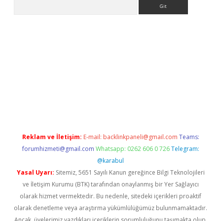
Arama
ergir.net
Reklam ve İletişim:
E-mail:
backlinkpaneli@gmail.com
Teams:
forumhizmeti@gmail.com
Whatsapp: 0262 606 0 726
Telegram:
@karabul
Yasal Uyarı:
Sitemiz, 5651 Sayılı Kanun gereğince Bilgi Teknolojileri
ve İletişim Kurumu (BTK) tarafından onaylanmış bir Yer Sağlayıcı
olarak hizmet vermektedir. Bu nedenle, sitedeki içerikleri proaktif
olarak denetleme veya araştırma yükümlülüğümüz bulunmamaktadır.
Ancak, üyelerimiz yazdıkları içeriklerin sorumluluğunu taşımakta olup,