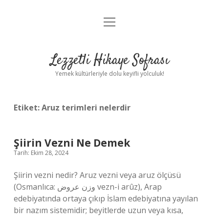
menüyü
Anasayfa
aç
Gizlilik Politikası
Lezzetli Hikaye Sofrası
Yasal Uyarı
Yemek kültürleriyle dolu keyifli yolculuk!
Hakkımızda
Etiket:
Aruz terimleri nelerdir
Şiirin Vezni Ne Demek
Tarih: Ekim 28, 2024
Şiirin vezni nedir? Aruz vezni veya aruz ölçüsü
(Osmanlıca: وزن عروض vezn-i arûz), Arap
edebiyatında ortaya çıkıp İslam edebiyatına yayılan
bir nazım sistemidir; beyitlerde uzun veya kısa,