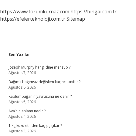
Kitabın
Adı
https://www.forumkurnaz.com
https://bingai.com.tr
Nedir
https://efelerteknoloji.com.tr
Sitemap
Sidebar
Son Yazılar
Joseph Murphy hangi dine mensup ?
Ağustos 7, 2026
Bağımlı bağımsız değişken kaçıncı sınıftır ?
Ağustos 6, 2026
Kaplumbağanın yavrusuna ne denir ?
Ağustos 5, 2026
Ava’nın anlamı nedir ?
Ağustos 4, 2026
1 kg kuzu etinden kaç şiş çıkar ?
Ağustos 3, 2026