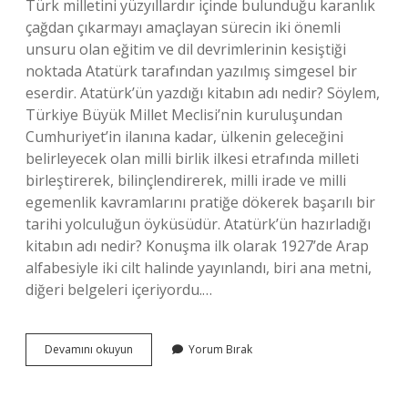
Türk milletini yüzyıllardır içinde bulunduğu karanlık
çağdan çıkarmayı amaçlayan sürecin iki önemli
unsuru olan eğitim ve dil devrimlerinin kesiştiği
noktada Atatürk tarafından yazılmış simgesel bir
eserdir. Atatürk’ün yazdığı kitabın adı nedir? Söylem,
Türkiye Büyük Millet Meclisi’nin kuruluşundan
Cumhuriyet’in ilanına kadar, ülkenin geleceğini
belirleyecek olan milli birlik ilkesi etrafında milleti
birleştirerek, bilinçlendirerek, milli irade ve milli
egemenlik kavramlarını pratiğe dökerek başarılı bir
tarihi yolculuğun öyküsüdür. Atatürk’ün hazırladığı
kitabın adı nedir? Konuşma ilk olarak 1927’de Arap
alfabesiyle iki cilt halinde yayınlandı, biri ana metni,
diğeri belgeleri içeriyordu.…
Atatürkün
Devamını okuyun
Yorum Bırak
1937
De
Yazdığı