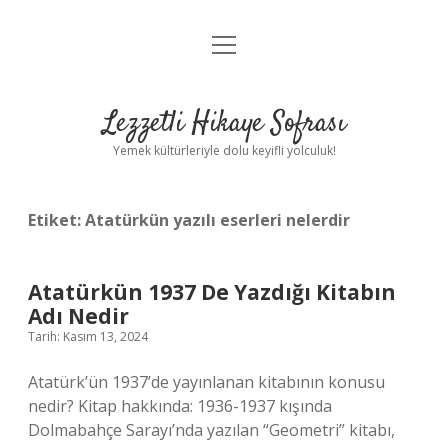
menüyü
Anasayfa
aç
Gizlilik Politikası
Lezzetli Hikaye Sofrası
Yasal Uyarı
Yemek kültürleriyle dolu keyifli yolculuk!
Hakkımızda
Etiket:
Atatürkün yazılı eserleri nelerdir
Atatürkün 1937 De Yazdığı Kitabın
Adı Nedir
Tarih: Kasım 13, 2024
Atatürk’ün 1937’de yayınlanan kitabının konusu
nedir? Kitap hakkında: 1936-1937 kışında
Dolmabahçe Sarayı’nda yazılan “Geometri” kitabı,