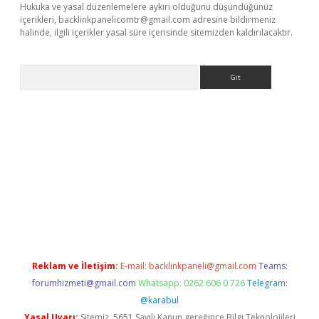
Hukuka ve yasal düzenlemelere aykırı olduğunu düşündüğünüz
içerikleri,
backlinkpanelicomtr@gmail.com
adresine bildirmeniz
halinde, ilgili içerikler yasal süre içerisinde sitemizden kaldırılacaktır.
Arama
ergir.net
Reklam ve İletişim:
E-mail:
backlinkpaneli@gmail.com
Teams:
forumhizmeti@gmail.com
Whatsapp: 0262 606 0 726
Telegram:
@karabul
Yasal Uyarı:
Sitemiz, 5651 Sayılı Kanun gereğince Bilgi Teknolojileri