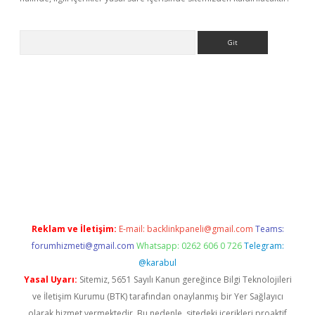
Arama
pergir.net
Reklam ve İletişim:
E-mail:
backlinkpaneli@gmail.com
Teams:
forumhizmeti@gmail.com
Whatsapp: 0262 606 0 726
Telegram:
@karabul
Yasal Uyarı:
Sitemiz, 5651 Sayılı Kanun gereğince Bilgi Teknolojileri
ve İletişim Kurumu (BTK) tarafından onaylanmış bir Yer Sağlayıcı
olarak hizmet vermektedir. Bu nedenle, sitedeki içerikleri proaktif