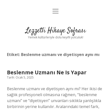
menüyü
Anasayfa
aç
Gizlilik Politikası
Lezzetli Hikaye Sofrası
Yasal Uyarı
Yemek kültürleriyle dolu keyifli yolculuk!
Hakkımızda
Etiket:
Beslenme uzmanı ve diyetisyen aynı mı
Beslenme Uzmanı Ne Is Yapar
Tarih: Ocak 5, 2025
Beslenme uzmanı ve diyetisyen aynı mı? Her ikisi de
sağlık profesyoneli olmasına rağmen, “beslenme
uzmanı” ve “diyetisyen” unvanları sıklıkla yanlışlıkla
birbirinin yerine kullanılır. Aralarındaki temel fark,