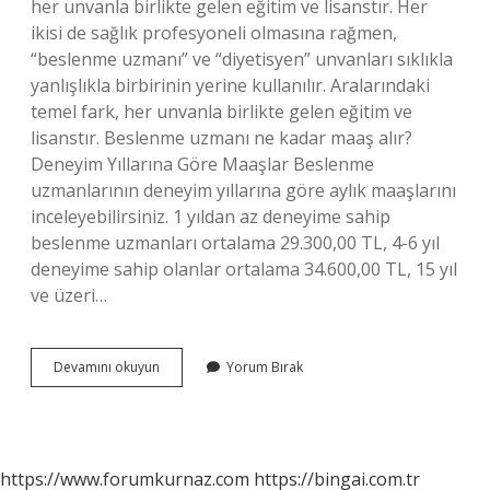
her unvanla birlikte gelen eğitim ve lisanstır. Her
ikisi de sağlık profesyoneli olmasına rağmen,
“beslenme uzmanı” ve “diyetisyen” unvanları sıklıkla
yanlışlıkla birbirinin yerine kullanılır. Aralarındaki
temel fark, her unvanla birlikte gelen eğitim ve
lisanstır. Beslenme uzmanı ne kadar maaş alır?
Deneyim Yıllarına Göre Maaşlar Beslenme
uzmanlarının deneyim yıllarına göre aylık maaşlarını
inceleyebilirsiniz. 1 yıldan az deneyime sahip
beslenme uzmanları ortalama 29.300,00 TL, 4-6 yıl
deneyime sahip olanlar ortalama 34.600,00 TL, 15 yıl
ve üzeri…
Beslenme
Devamını okuyun
Yorum Bırak
Uzmanı
Ne
Is
Yapar
https://www.forumkurnaz.com
https://bingai.com.tr