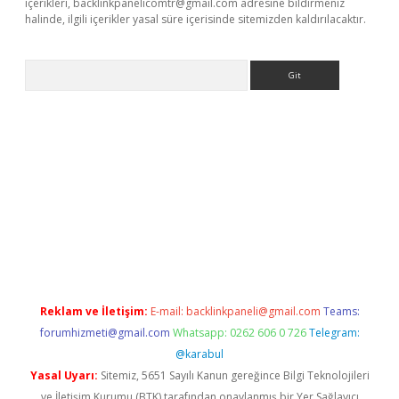
içerikleri,
backlinkpanelicomtr@gmail.com
adresine bildirmeniz
halinde, ilgili içerikler yasal süre içerisinde sitemizden kaldırılacaktır.
Arama
ergir.net
Reklam ve İletişim:
E-mail:
backlinkpaneli@gmail.com
Teams:
forumhizmeti@gmail.com
Whatsapp: 0262 606 0 726
Telegram:
@karabul
Yasal Uyarı:
Sitemiz, 5651 Sayılı Kanun gereğince Bilgi Teknolojileri
ve İletişim Kurumu (BTK) tarafından onaylanmış bir Yer Sağlayıcı