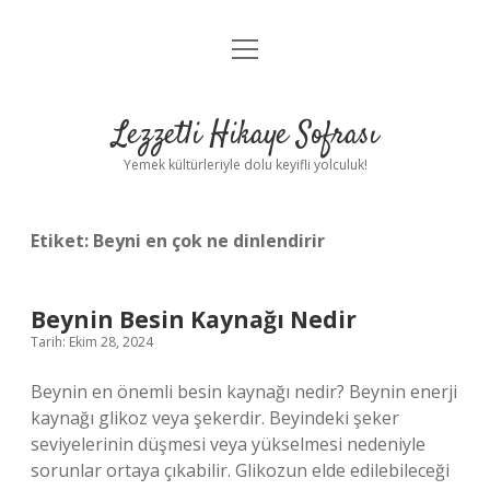
menüyü
Anasayfa
aç
Gizlilik Politikası
Lezzetli Hikaye Sofrası
Yasal Uyarı
Yemek kültürleriyle dolu keyifli yolculuk!
Hakkımızda
Etiket:
Beyni en çok ne dinlendirir
Beynin Besin Kaynağı Nedir
Tarih: Ekim 28, 2024
Beynin en önemli besin kaynağı nedir? Beynin enerji
kaynağı glikoz veya şekerdir. Beyindeki şeker
seviyelerinin düşmesi veya yükselmesi nedeniyle
sorunlar ortaya çıkabilir. Glikozun elde edilebileceği