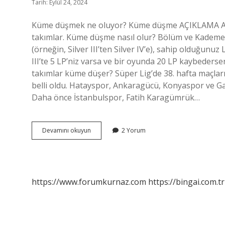
Tarih: Eylül 24, 2024
Küme düşmek ne oluyor? Küme düşme AÇIKLAMA AÇIK
takımlar. Küme düşme nasıl olur? Bölüm ve Kademe
(örneğin, Silver III’ten Silver IV’e), sahip olduğunuz
III’te 5 LP’niz varsa ve bir oyunda 20 LP kaybederseni
takımlar küme düşer? Süper Lig’de 38. hafta maçl
belli oldu. Hatayspor, Ankaragücü, Konyaspor ve Ga
Daha önce İstanbulspor, Fatih Karagümrük…
Küme
Devamını okuyun
2 Yorum
Düşerse
Ne
Olur
https://www.forumkurnaz.com
https://bingai.com.tr