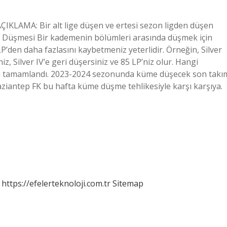
LAMA: Bir alt lige düşen ve ertesi sezon ligden düşen
 Düşmesi Bir kademenin bölümleri arasında düşmek için
 LP’den daha fazlasını kaybetmeniz yeterlidir. Örneğin, Silver
z, Silver IV’e geri düşersiniz ve 85 LP’niz olur. Hangi
arı tamamlandı. 2023-2024 sezonunda küme düşecek son takı
ziantep FK bu hafta küme düşme tehlikesiyle karşı karşıya.
https://efelerteknoloji.com.tr
Sitemap