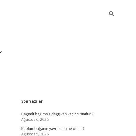
ı
Sidebar
Son Yazılar
betexper
betexpergir.net
Bağımlı bağımsız değişken kaçıncı sınıftır ?
Ağustos 6, 2026
Kaplumbağanın yavrusuna ne denir ?
Ağustos 5, 2026