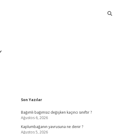
ı
Sidebar
Son Yazılar
betexper
betexpergir.net
Bağımlı bağımsız değişken kaçıncı sınıftır ?
Ağustos 6, 2026
Kaplumbağanın yavrusuna ne denir ?
Ağustos 5, 2026