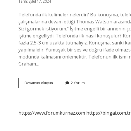
Tarih: Eylül 17, 2024
Telefonda ilk kelimeler nelerdir? Bu konuşma, tele
çalışmalarına devam ettiği Thomas Watson arasında g
Sizi görmek istiyorum.” İşitme engelli bir annenin 
işitme engelliydi. Telefonda ilk nasıl konuşulur? Ko
fazla 2,5-3 cm uzakta tutmalıyız. Konuşma, sanki k
yapılmalıdır. Yumuşak bir ses ve doğru ifade olma
modunda kalmasını önlemektir. Telefonun ilk ismi ne
Graham…
Telefonda
Devamını okuyun
2 Yorum
Ilk
Ne
Denir
https://www.forumkurnaz.com
https://bingai.com.tr