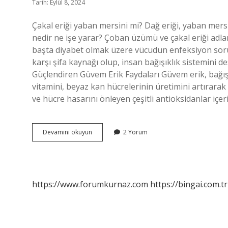
Tarih: Eylül 8, 2024
Çakal eriği yaban mersini mi? Dağ eriği, yaban mersi
nedir ne işe yarar? Çoban üzümü ve çakal eriği adla
başta diyabet olmak üzere vücudun enfeksiyon sorun
karşı şifa kaynağı olup, insan bağışıklık sistemini d
Güçlendiren Güvem Erik Faydaları Güvem erik, bağışı
vitamini, beyaz kan hücrelerinin üretimini artırara
ve hücre hasarını önleyen çeşitli antioksidanlar iç
Çakal
Devamını okuyun
2 Yorum
Eriğinin
Diğer
Adı
Nedir
https://www.forumkurnaz.com
https://bingai.com.tr