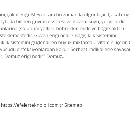
ni, çakal eriği. Meyve tam bu zamanda olgunlaşır. Çakal eriğ
rıyla da bilinen güvem ekstresi ve güvem suyu, yüzyıllardır
larına (solunum yolları, böbrekler, mide ve bağırsaklar)
esteklemektedir. Güven eriği nedir? Bağışıklık Sistemini
klık sistemini güçlendiren büyük miktarda C vitamini içerir. 
k vücudu enfeksiyonlardan korur. Serbest radikallerle savaşa
erir. Domuz eriği nedir? Domuz…
https://efelerteknoloji.com.tr
Sitemap