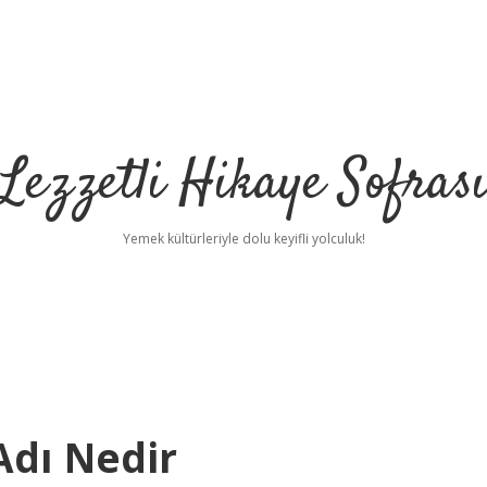
Lezzetli Hikaye Sofras
Yemek kültürleriyle dolu keyifli yolculuk!
Adı Nedir