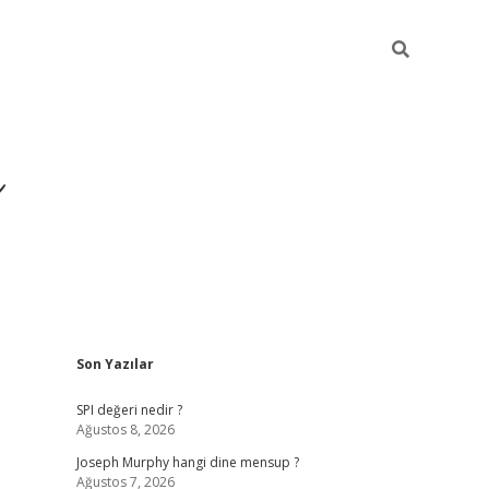
ı
Sidebar
Son Yazılar
betexper
betexpergir.net
SPI değeri nedir ?
Ağustos 8, 2026
Joseph Murphy hangi dine mensup ?
Ağustos 7, 2026