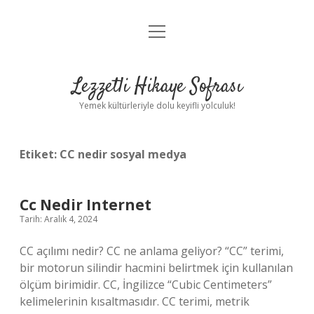
menüyü
Anasayfa
aç
Gizlilik Politikası
Lezzetli Hikaye Sofrası
Yasal Uyarı
Yemek kültürleriyle dolu keyifli yolculuk!
Hakkımızda
Etiket:
CC nedir sosyal medya
Cc Nedir Internet
Tarih: Aralık 4, 2024
CC açılımı nedir? CC ne anlama geliyor? “CC” terimi,
bir motorun silindir hacmini belirtmek için kullanılan
ölçüm birimidir. CC, İngilizce “Cubic Centimeters”
kelimelerinin kısaltmasıdır. CC terimi, metrik