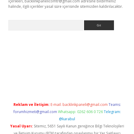
içerikleri,
backlinkpanelicomtr@gmail.com
adresine bildirmeniz
halinde, ilgili içerikler yasal süre içerisinde sitemizden kaldırılacaktır.
Arama
rgir.net
Reklam ve İletişim:
E-mail:
backlinkpaneli@gmail.com
Teams:
forumhizmeti@gmail.com
Whatsapp: 0262 606 0 726
Telegram:
@karabul
Yasal Uyarı:
Sitemiz, 5651 Sayılı Kanun gereğince Bilgi Teknolojileri
ve İletişim Kurumu (BTK) tarafından onaylanmış bir Yer Sağlayıcı