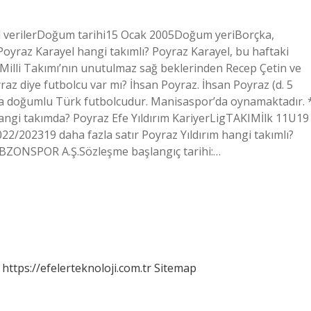
el verilerDoğum tarihi15 Ocak 2005Doğum yeriBorçka,
oyraz Karayel hangi takımlı? Poyraz Karayel, bu haftaki
illi Takımı’nın unutulmaz sağ beklerinden Recep Çetin ve
az diye futbolcu var mı? İhsan Poyraz. İhsan Poyraz (d. 5
ya doğumlu Türk futbolcudur. Manisaspor’da oynamaktadır. 
z hangi takımda? Poyraz Efe Yıldırım KariyerLigTAKIMİlk 11U19
202319 daha fazla satır Poyraz Yıldırım hangi takımlı?
BZONSPOR A.Ş.Sözleşme başlangıç ​​tarihi:…
https://efelerteknoloji.com.tr
Sitemap