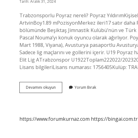
Tarih: Aralık 31, 2024
Trabzonsporlu Poyraz nereli? Poyraz YıldırımKişis
ArtvinBoy1.89 mPozisyonMerkez ileri17 satır daha P
bölümünde Beşiktaş Jimnastik Kulübü’nün ve Türk M
Pascal Nouma’yı konuk oyuncu olarak ağırlıyor. Poyr
Mart 1988, Viyana), Avusturya pasaportlu Avustur
Sadece lig maçlarını ve gollerini içerir. U19 Poyra
Elit Lig ATrabzonspor U1922Toplam222022/20232022/
Lisans bilgileriLisans numarası: 1756405Kulüp: TRA
Poyraz
Devamını okuyun
Yorum Bırak
Hangi
Takimli
https://www.forumkurnaz.com
https://bingai.com.tr