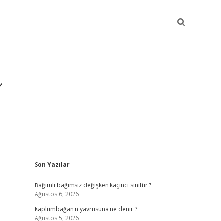
ı
Sidebar
Son Yazılar
betexper
betexpergir.ne
Bağımlı bağımsız değişken kaçıncı sınıftır ?
Ağustos 6, 2026
Kaplumbağanın yavrusuna ne denir ?
Ağustos 5, 2026