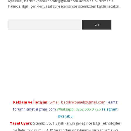
içerikleri,
backlinkpanelicomtr@gmail.com
adresine bildirmeniz
halinde, ilgili içerikler yasal süre içerisinde sitemizden kaldırılacaktır.
Arama
ergir.net
Reklam ve İletişim:
E-mail:
backlinkpaneli@gmail.com
Teams:
forumhizmeti@gmail.com
Whatsapp: 0262 606 0 726
Telegram:
@karabul
Yasal Uyarı:
Sitemiz, 5651 Sayılı Kanun gereğince Bilgi Teknolojileri
ve İletişim Kurumu (BTK) tarafından onaylanmış bir Yer Sağlayıcı