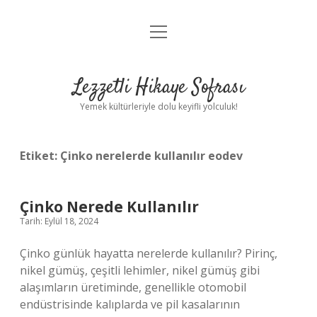
menüyü
Anasayfa
aç
Gizlilik Politikası
Lezzetli Hikaye Sofrası
Yasal Uyarı
Yemek kültürleriyle dolu keyifli yolculuk!
Hakkımızda
Etiket:
Çinko nerelerde kullanılır eodev
Çinko Nerede Kullanılır
Tarih: Eylül 18, 2024
Çinko günlük hayatta nerelerde kullanılır? Pirinç,
nikel gümüş, çeşitli lehimler, nikel gümüş gibi
alaşımların üretiminde, genellikle otomobil
endüstrisinde kalıplarda ve pil kasalarının