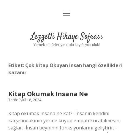
menüyü
Anasayfa
aç
Gizlilik Politikası
Lezzetli Hikaye Sofrası
Yasal Uyarı
Yemek kültürleriyle dolu keyifli yolculuk!
Hakkımızda
Etiket:
Çok kitap Okuyan insan hangi özellikleri
kazanır
Kitap Okumak Insana Ne
Tarih: Eylül 18, 2024
Kitap okumak insana ne kat? -İnsanın kendini
karşısındakinin yerine koyup empati kurabilmesini
sağlar. -İnsan beyninin fonksiyonlarını geliştirir. -