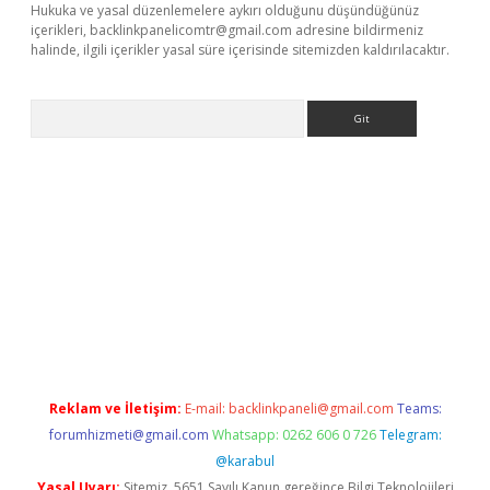
Hukuka ve yasal düzenlemelere aykırı olduğunu düşündüğünüz
içerikleri,
backlinkpanelicomtr@gmail.com
adresine bildirmeniz
halinde, ilgili içerikler yasal süre içerisinde sitemizden kaldırılacaktır.
Arama
ergir.net
Reklam ve İletişim:
E-mail:
backlinkpaneli@gmail.com
Teams:
forumhizmeti@gmail.com
Whatsapp: 0262 606 0 726
Telegram:
@karabul
Yasal Uyarı:
Sitemiz, 5651 Sayılı Kanun gereğince Bilgi Teknolojileri