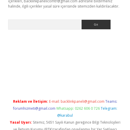
içerikleri,
backlinkpanelicomtr@gmail.com
adresine bildirmeniz
halinde, ilgili içerikler yasal süre içerisinde sitemizden kaldırılacaktır.
Arama
ergir.net
Reklam ve İletişim:
E-mail:
backlinkpaneli@gmail.com
Teams:
forumhizmeti@gmail.com
Whatsapp: 0262 606 0 726
Telegram:
@karabul
Yasal Uyarı:
Sitemiz, 5651 Sayılı Kanun gereğince Bilgi Teknolojileri
ve İletişim Kurumu (BTK) tarafından onaylanmış bir Yer Sağlayıcı