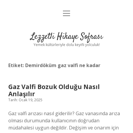
menüyü
Anasayfa
aç
Gizlilik Politikası
Lezzetli Hikaye Sofrası
Yasal Uyarı
Yemek kültürleriyle dolu keyifli yolculuk!
Hakkımızda
Etiket:
Demirdöküm gaz valfi ne kadar
Gaz Valfi Bozuk Olduğu Nasıl
Anlaşılır
Tarih: Ocak 19, 2025
Gaz valfi arızası nasıl giderilir? Gaz vanasında arıza
olması durumunda kullanıcının doğrudan
müdahalesi uygun değildir. Değişim ve onarım için