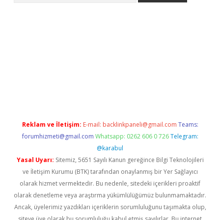
ergir.net
Reklam ve İletişim:
E-mail:
backlinkpaneli@gmail.com
Teams:
forumhizmeti@gmail.com
Whatsapp: 0262 606 0 726
Telegram:
@karabul
Yasal Uyarı:
Sitemiz, 5651 Sayılı Kanun gereğince Bilgi Teknolojileri
ve İletişim Kurumu (BTK) tarafından onaylanmış bir Yer Sağlayıcı
olarak hizmet vermektedir. Bu nedenle, sitedeki içerikleri proaktif
olarak denetleme veya araştırma yükümlülüğümüz bulunmamaktadır.
Ancak, üyelerimiz yazdıkları içeriklerin sorumluluğunu taşımakta olup,
siteye üye olarak bu sorumluluğu kabul etmiş sayılırlar. Bu internet