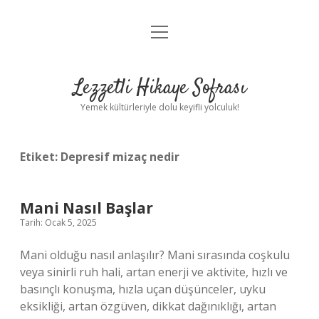
menüyü
Anasayfa
aç
Gizlilik Politikası
Lezzetli Hikaye Sofrası
Yasal Uyarı
Yemek kültürleriyle dolu keyifli yolculuk!
Hakkımızda
Etiket:
Depresif mizaç nedir
Mani Nasıl Başlar
Tarih: Ocak 5, 2025
Mani olduğu nasıl anlaşılır? Mani sırasında coşkulu
veya sinirli ruh hali, artan enerji ve aktivite, hızlı ve
basınçlı konuşma, hızla uçan düşünceler, uyku
eksikliği, artan özgüven, dikkat dağınıklığı, artan