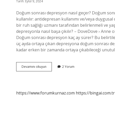
Tarih: Eylül 9, 2024
Doğum sonrası depresyon nasıl geçer? Doğum sonras
kullanılır: antidepresan kullanımı ve/veya duygusal 
bir ruh sağlığı uzmanı tarafından belirlenmeli ve y
depresyonla nasıl başa çıkılır? – DoveDove › Anne
Doğum sonrası depresyon kaç ay sürer? Bu belirtile
üç ayda ortaya çıkan depresyona doğum sonrası de
kadar erken bir zamanda ortaya çıkabileceği unutu
Doğumdan
Devamını okuyun
2 Yorum
Sonra
Depresyondan
Nasıl
Çıkılır
https://www.forumkurnaz.com
https://bingai.com.tr