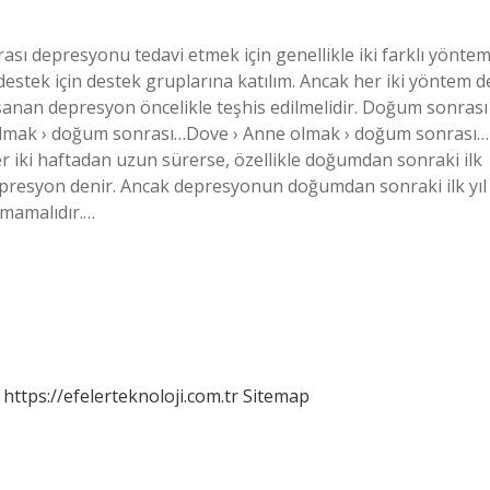
ı depresyonu tedavi etmek için genellikle iki farklı yönte
destek için destek gruplarına katılım. Ancak her iki yöntem d
aşanan depresyon öncelikle teşhis edilmelidir. Doğum sonrası
 olmak › doğum sonrası…Dove › Anne olmak › doğum sonrası…
r iki haftadan uzun sürerse, özellikle doğumdan sonraki ilk
presyon denir. Ancak depresyonun doğumdan sonraki ilk yıl
lmamalıdır.…
https://efelerteknoloji.com.tr
Sitemap