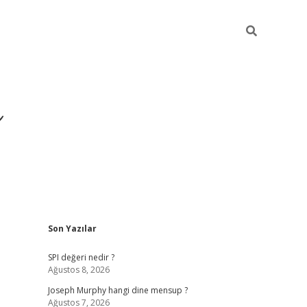
ı
Sidebar
Son Yazılar
betexper
betexpergir.net
SPI değeri nedir ?
Ağustos 8, 2026
Joseph Murphy hangi dine mensup ?
Ağustos 7, 2026