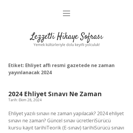
menüyü
Anasayfa
aç
Gizlilik Politikası
Lezzetli Hikaye Sofrası
Yasal Uyarı
Yemek kültürleriyle dolu keyifli yolculuk!
Hakkımızda
Etiket:
Ehliyet affı resmi gazetede ne zaman
yayınlanacak 2024
2024 Ehliyet Sınavı Ne Zaman
Tarih: Ekim 28, 2024
Ehliyet yazılı sınavı ne zaman yapılacak? 2024 ehliyet
sınavı ne zaman? Güncel sınav ücretleriSürücü
kursu kayıt tarihiTeorik (E-sınav) tarihiSürücü sınavı