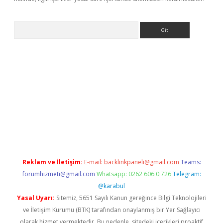
Arama
ergir.net
Reklam ve İletişim:
E-mail:
backlinkpaneli@gmail.com
Teams:
forumhizmeti@gmail.com
Whatsapp: 0262 606 0 726
Telegram:
@karabul
Yasal Uyarı:
Sitemiz, 5651 Sayılı Kanun gereğince Bilgi Teknolojileri
ve İletişim Kurumu (BTK) tarafından onaylanmış bir Yer Sağlayıcı
olarak hizmet vermektedir. Bu nedenle, sitedeki içerikleri proaktif