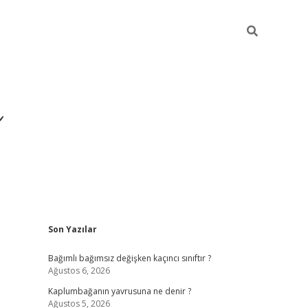
ı
Sidebar
Son Yazılar
betexper
betexpergir.net
Bağımlı bağımsız değişken kaçıncı sınıftır ?
Ağustos 6, 2026
Kaplumbağanın yavrusuna ne denir ?
Ağustos 5, 2026