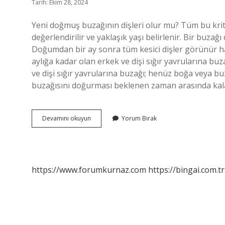
Tarih: Ekim 28, 2024
Yeni doğmuş buzağının dişleri olur mu? Tüm bu krit
değerlendirilir ve yaklaşık yaşı belirlenir. Bir buza
Doğumdan bir ay sonra tüm kesici dişler görünür ha
aylığa kadar olan erkek ve dişi sığır yavrularına buz
ve dişi sığır yavrularına buzağı; henüz boğa veya b
buzağısını doğurması beklenen zaman arasında kalan
Buzağıların
Devamını okuyun
Yorum Bırak
Dişleri
Ne
Zaman
Çıkar
https://www.forumkurnaz.com
https://bingai.com.tr