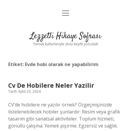
menüyü
Anasayfa
aç
Gizlilik Politikası
Lezzetli Hikaye Sofrası
Yasal Uyarı
Yemek kültürleriyle dolu keyifli yolculuk!
Hakkımızda
Etiket:
Evde hobi olarak ne yapabilirim
Cv De Hobilere Neler Yazilir
Tarih: Eylül 23, 2024
CV’de hobilere ne yazılır örnek? Özgeçmişinizde
listelenebilecek hobiler şunlardır: Resim veya grafik
tasarım gibi sanatsal aktiviteler. Toplum hizmeti,
gönüllü çalışma. Yemek pişirme. Egzersiz ve sağlık.