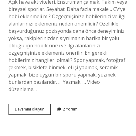
Açık hava aktiviteleri. Enstrüman çalmak. Takım veya
bireysel sporlar. Seyahat. Daha fazla makale… CV’ye
hobi eklenmeli mi? Özgeçmişinize hobilerinizi ve ilgi
alanlarınızı eklemeniz neden önemlidir? Özellikle
başvurduğunuz pozisyonda daha önce deneyiminiz
yoksa, rakiplerinizden sıyrılmanın harika bir yolu
olduğu için hobilerinizi ve ilgi alanlarınızı
özgeçmişinize eklemeniz önerilir. En gerekli
hobilerimiz hangileri olmalı? Spor yapmak, fotoğraf
çekmek, bisiklete binmek, el işi yapmak, seramik
yapmak, bize uygun bir sporu yapmak, yüzmek
bunlardan bazılarıdır. … Yazmak. … Video
düzenleme…
Cv
Devamını okuyun
2 Yorum
De
Hobilere
Neler
Yazilir