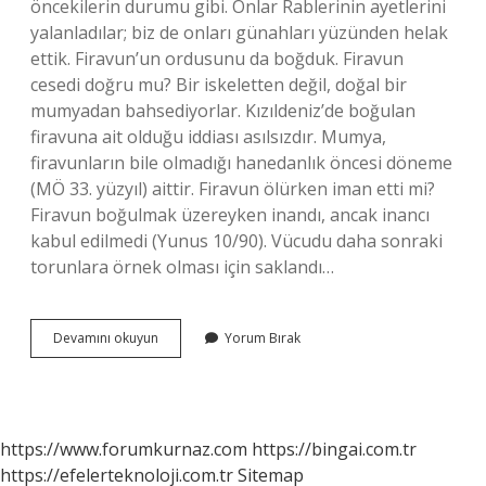
öncekilerin durumu gibi. Onlar Rablerinin ayetlerini
yalanladılar; biz de onları günahları yüzünden helak
ettik. Firavun’un ordusunu da boğduk. Firavun
cesedi doğru mu? Bir iskeletten değil, doğal bir
mumyadan bahsediyorlar. Kızıldeniz’de boğulan
firavuna ait olduğu iddiası asılsızdır. Mumya,
firavunların bile olmadığı hanedanlık öncesi döneme
(MÖ 33. yüzyıl) aittir. Firavun ölürken iman etti mi?
Firavun boğulmak üzereyken inandı, ancak inancı
kabul edilmedi (Yunus 10/90). Vücudu daha sonraki
torunlara örnek olması için saklandı…
Firavun
Devamını okuyun
Yorum Bırak
Cesedi
Kuranda
Geçiyor
Mu
https://www.forumkurnaz.com
https://bingai.com.tr
https://efelerteknoloji.com.tr
Sitemap