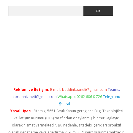
Arama
pergir.net
Reklam ve İletişim:
E-mail:
backlinkpaneli@gmail.com
Teams:
forumhizmeti@gmail.com
Whatsapp: 0262 606 0 726
Telegram:
@karabul
Yasal Uyarı:
Sitemiz, 5651 Sayılı Kanun gereğince Bilgi Teknolojileri
ve İletişim Kurumu (BTK) tarafından onaylanmış bir Yer Sağlayıcı
olarak hizmet vermektedir. Bu nedenle, sitedeki içerikleri proaktif
olarak denetleme veya araştırma yükümlülüğümüz bulunmamaktadır.