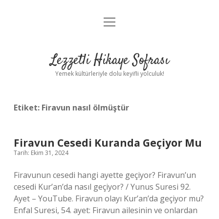
menüyü
Anasayfa
aç
Gizlilik Politikası
Lezzetli Hikaye Sofrası
Yasal Uyarı
Yemek kültürleriyle dolu keyifli yolculuk!
Hakkımızda
Etiket:
Firavun nasıl ölmüştür
Firavun Cesedi Kuranda Geçiyor Mu
Tarih: Ekim 31, 2024
Firavunun cesedi hangi ayette geçiyor? Firavun’un
cesedi Kur’an’da nasıl geçiyor? / Yunus Suresi 92.
Ayet – YouTube. Firavun olayı Kur’an’da geçiyor mu?
Enfal Suresi, 54. ayet: Firavun ailesinin ve onlardan