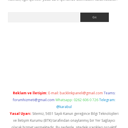
Arama
ergir.net
Reklam ve İletişim:
E-mail:
backlinkpaneli@gmail.com
Teams:
forumhizmeti@gmail.com
Whatsapp: 0262 606 0 726
Telegram:
@karabul
Yasal Uyarı:
Sitemiz, 5651 Sayılı Kanun gereğince Bilgi Teknolojileri
ve İletişim Kurumu (BTK) tarafından onaylanmış bir Yer Sağlayıcı
olarak hizmet vermektedir. Bu nedenle, sitedeki içerikleri proaktif