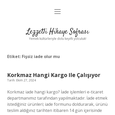
menüyü
Anasayfa
aç
Gizlilik Politikası
Lezzetli Hikaye Sofrası
Yasal Uyarı
Yemek kültürleriyle dolu keyifli yolculuk!
Hakkımızda
Etiket:
Fişsiz iade olur mu
Korkmaz Hangi Kargo Ile Çalışıyor
Tarih: Ekim 27, 2024
Korkmaz iade hangi kargo? İade işlemleri e-ticaret
departmanımız tarafından yapılmaktadır. İade etmek
istediğiniz ürünleri; iade formunu doldurarak, ürünü
teslim aldığınız tarihten itibaren 14 gün içerisinde