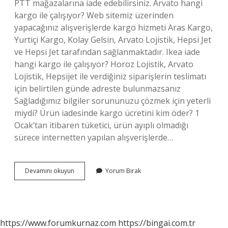
PTT mağazalarına iade edebilirsiniz. Arvato hangi
kargo ile çalışıyor? Web sitemiz üzerinden
yapacağınız alışverişlerde kargo hizmeti Aras Kargo,
Yurtiçi Kargo, Kolay Gelsin, Arvato Lojistik, Hepsi Jet
ve Hepsi Jet tarafından sağlanmaktadır. Ikea iade
hangi kargo ile çalışıyor? Horoz Lojistik, Arvato
Lojistik, Hepsijet ile verdiğiniz siparişlerin teslimatı
için belirtilen günde adreste bulunmazsanız
Sağladığımız bilgiler sorununuzu çözmek için yeterli
miydi? Ürün iadesinde kargo ücretini kim öder? 1
Ocak’tan itibaren tüketici, ürün ayıplı olmadığı
sürece internetten yapılan alışverişlerde…
Korkmaz
Devamını okuyun
Yorum Bırak
Hangi
Kargo
Ile
Çalışıyor
https://www.forumkurnaz.com
https://bingai.com.tr