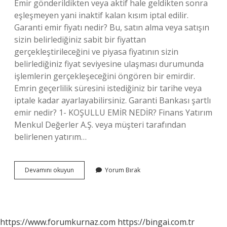
Emir gönderildikten veya aktif hale geldikten sonra
eşleşmeyen yani inaktif kalan kısım iptal edilir.
Garanti emir fiyatı nedir? Bu, satın alma veya satışın
sizin belirlediğiniz sabit bir fiyattan
gerçekleştirileceğini ve piyasa fiyatının sizin
belirlediğiniz fiyat seviyesine ulaşması durumunda
işlemlerin gerçekleşeceğini öngören bir emirdir.
Emrin geçerlilik süresini istediğiniz bir tarihe veya
iptale kadar ayarlayabilirsiniz. Garanti Bankası şartlı
emir nedir? 1- KOŞULLU EMİR NEDİR? Finans Yatırım
Menkul Değerler A.Ş. veya müşteri tarafından
belirlenen yatırım…
Garanti
Devamını okuyun
Yorum Bırak
40
Gün
Emir
Nedir
https://www.forumkurnaz.com
https://bingai.com.tr