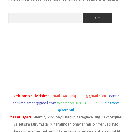
Arama
ergir.net
Reklam ve İletişim:
E-mail:
backlinkpaneli@gmail.com
Teams:
forumhizmeti@gmail.com
Whatsapp: 0262 606 0 726
Telegram:
@karabul
Yasal Uyarı:
Sitemiz, 5651 Sayılı Kanun gereğince Bilgi Teknolojileri
ve İletişim Kurumu (BTK) tarafından onaylanmış bir Yer Sağlayıcı
olarak hizmet vermektedir. Bu nedenle, sitedeki içerikleri proaktif