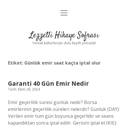
menüyü
Anasayfa
aç
Gizlilik Politikası
Lezzetli Hikaye Sofrası
Yasal Uyarı
Yemek kültürleriyle dolu keyifli yolculuk!
Hakkımızda
Etiket:
Günlük emir saat kaçta iptal olur
Garanti 40 Gün Emir Nedir
Tarih: Ekim 28, 2024
Emir geçerlilik süresi günlük nedir? Borsa
emirlerinin geçerlilik süreleri nelerdir? Günlük (DAY):
Verilen emir tüm gün boyunca geçerlidir ve seans
kapandıktan sonra iptal edilir. Gerisini iptal et (KIE):