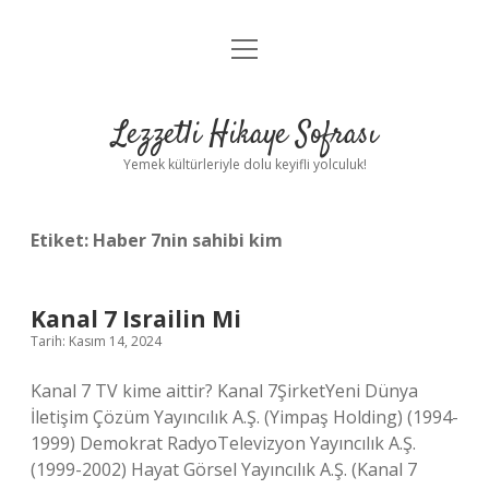
menüyü
Anasayfa
aç
Gizlilik Politikası
Lezzetli Hikaye Sofrası
Yasal Uyarı
Yemek kültürleriyle dolu keyifli yolculuk!
Hakkımızda
Etiket:
Haber 7nin sahibi kim
Kanal 7 Israilin Mi
Tarih: Kasım 14, 2024
Kanal 7 TV kime aittir? Kanal 7ŞirketYeni Dünya
İletişim Çözüm Yayıncılık A.Ş. (Yimpaş Holding) (1994-
1999) Demokrat RadyoTelevizyon Yayıncılık A.Ş.
(1999-2002) Hayat Görsel Yayıncılık A.Ş. (Kanal 7