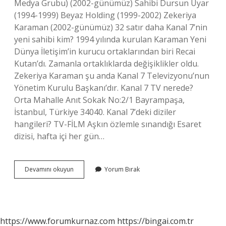
Medya Grubu) (2002-günümüz) Sahibi Dursun Uyar
(1994-1999) Beyaz Holding (1999-2002) Zekeriya
Karaman (2002-günümüz) 32 satır daha Kanal 7’nin
yeni sahibi kim? 1994 yılında kurulan Karaman Yeni
Dünya İletişim’in kurucu ortaklarından biri Recai
Kutan’dı. Zamanla ortaklıklarda değişiklikler oldu.
Zekeriya Karaman şu anda Kanal 7 Televizyonu’nun
Yönetim Kurulu Başkanı’dır. Kanal 7 TV nerede?
Orta Mahalle Anıt Sokak No:2/1 Bayrampaşa,
İstanbul, Türkiye 34040. Kanal 7’deki diziler
hangileri? TV-FİLM Aşkın özlemle sınandığı Esaret
dizisi, hafta içi her gün…
Kanal
Devamını okuyun
Yorum Bırak
7
Israilin
Mi
https://www.forumkurnaz.com
https://bingai.com.tr