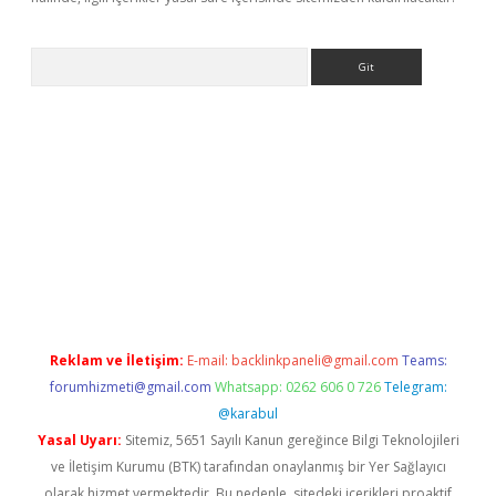
Arama
ergir.net
Reklam ve İletişim:
E-mail:
backlinkpaneli@gmail.com
Teams:
forumhizmeti@gmail.com
Whatsapp: 0262 606 0 726
Telegram:
@karabul
Yasal Uyarı:
Sitemiz, 5651 Sayılı Kanun gereğince Bilgi Teknolojileri
ve İletişim Kurumu (BTK) tarafından onaylanmış bir Yer Sağlayıcı
olarak hizmet vermektedir. Bu nedenle, sitedeki içerikleri proaktif