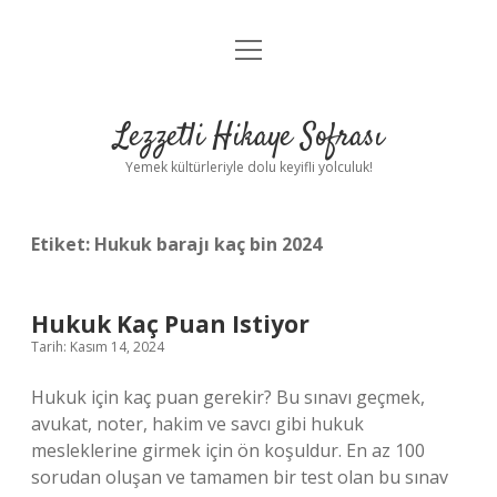
menüyü
Anasayfa
aç
Gizlilik Politikası
Lezzetli Hikaye Sofrası
Yasal Uyarı
Yemek kültürleriyle dolu keyifli yolculuk!
Hakkımızda
Etiket:
Hukuk barajı kaç bin 2024
Hukuk Kaç Puan Istiyor
Tarih: Kasım 14, 2024
Hukuk için kaç puan gerekir? Bu sınavı geçmek,
avukat, noter, hakim ve savcı gibi hukuk
mesleklerine girmek için ön koşuldur. En az 100
sorudan oluşan ve tamamen bir test olan bu sınav