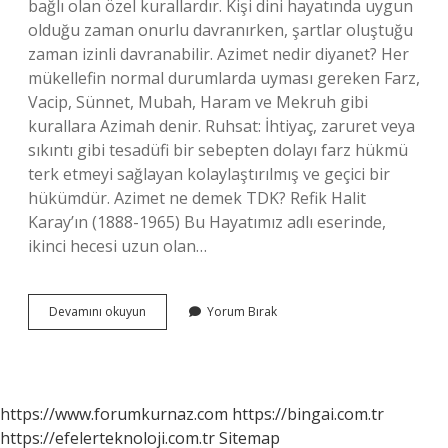
bağlı olan özel kurallardır. Kişi dini hayatında uygun
olduğu zaman onurlu davranırken, şartlar oluştuğu
zaman izinli davranabilir. Azimet nedir diyanet? Her
mükellefin normal durumlarda uyması gereken Farz,
Vacip, Sünnet, Mubah, Haram ve Mekruh gibi
kurallara Azimah denir. Ruhsat: İhtiyaç, zaruret veya
sıkıntı gibi tesadüfi bir sebepten dolayı farz hükmü
terk etmeyi sağlayan kolaylaştırılmış ve geçici bir
hükümdür. Azimet ne demek TDK? Refik Halit
Karay’ın (1888-1965) Bu Hayatımız adlı eserinde,
ikinci hecesi uzun olan…
Azimet
Devamını okuyun
Yorum Bırak
Ne
Demek
Örnek
https://www.forumkurnaz.com
https://bingai.com.tr
https://efelerteknoloji.com.tr
Sitemap