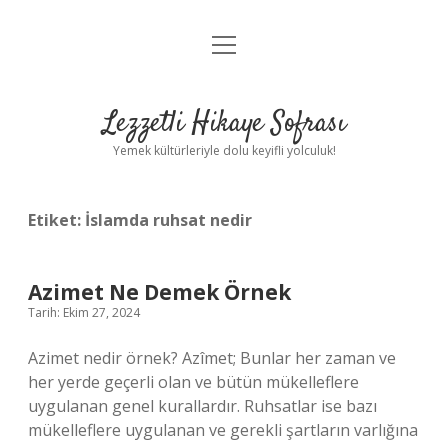
menüyü
Anasayfa
aç
Gizlilik Politikası
Lezzetli Hikaye Sofrası
Yasal Uyarı
Yemek kültürleriyle dolu keyifli yolculuk!
Hakkımızda
Etiket:
İslamda ruhsat nedir
Azimet Ne Demek Örnek
Tarih: Ekim 27, 2024
Azimet nedir örnek? Azîmet; Bunlar her zaman ve
her yerde geçerli olan ve bütün mükelleflere
uygulanan genel kurallardır. Ruhsatlar ise bazı
mükelleflere uygulanan ve gerekli şartların varlığına