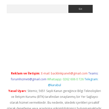
Arama
ergir.net
Reklam ve İletişim:
E-mail:
backlinkpaneli@gmail.com
Teams:
forumhizmeti@gmail.com
Whatsapp: 0262 606 0 726
Telegram:
@karabul
Yasal Uyarı:
Sitemiz, 5651 Sayılı Kanun gereğince Bilgi Teknolojileri
ve İletişim Kurumu (BTK) tarafından onaylanmış bir Yer Sağlayıcı
olarak hizmet vermektedir. Bu nedenle, sitedeki içerikleri proaktif
olarak denetleme veya araştırma yükümlülüğümüz bulunmamaktadır.