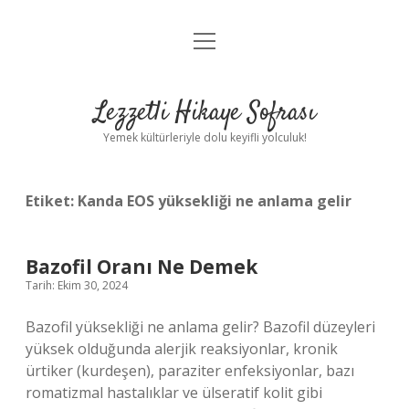
menüyü
Anasayfa
aç
Gizlilik Politikası
Lezzetli Hikaye Sofrası
Yasal Uyarı
Yemek kültürleriyle dolu keyifli yolculuk!
Hakkımızda
Etiket:
Kanda EOS yüksekliği ne anlama gelir
Bazofil Oranı Ne Demek
Tarih: Ekim 30, 2024
Bazofil yüksekliği ne anlama gelir? Bazofil düzeyleri
yüksek olduğunda alerjik reaksiyonlar, kronik
ürtiker (kurdeşen), paraziter enfeksiyonlar, bazı
romatizmal hastalıklar ve ülseratif kolit gibi