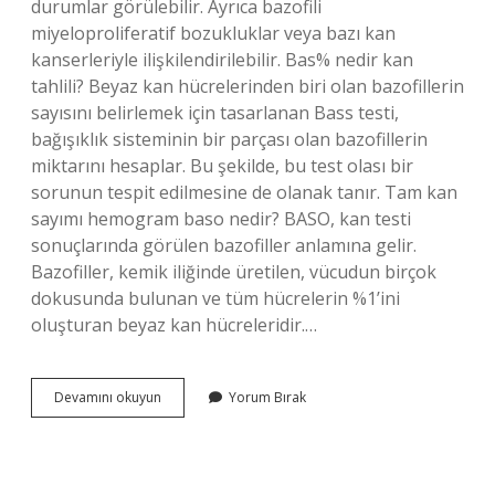
durumlar görülebilir. Ayrıca bazofili
miyeloproliferatif bozukluklar veya bazı kan
kanserleriyle ilişkilendirilebilir. Bas% nedir kan
tahlili? Beyaz kan hücrelerinden biri olan bazofillerin
sayısını belirlemek için tasarlanan Bass testi,
bağışıklık sisteminin bir parçası olan bazofillerin
miktarını hesaplar. Bu şekilde, bu test olası bir
sorunun tespit edilmesine de olanak tanır. Tam kan
sayımı hemogram baso nedir? BASO, kan testi
sonuçlarında görülen bazofiller anlamına gelir.
Bazofiller, kemik iliğinde üretilen, vücudun birçok
dokusunda bulunan ve tüm hücrelerin %1’ini
oluşturan beyaz kan hücreleridir.…
Bazofil
Devamını okuyun
Yorum Bırak
Oranı
Ne
Demek