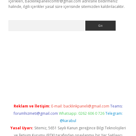
içerikleri,
backlinkpanelicomtr@gmail.com
adresine bildirmeniz
halinde, ilgili içerikler yasal süre içerisinde sitemizden kaldırılacaktır.
Arama
ergir.net
Reklam ve İletişim:
E-mail:
backlinkpaneli@gmail.com
Teams:
forumhizmeti@gmail.com
Whatsapp: 0262 606 0 726
Telegram:
@karabul
Yasal Uyarı:
Sitemiz, 5651 Sayılı Kanun gereğince Bilgi Teknolojileri
ve İletişim Kurumu (BTK) tarafından onaylanmış bir Yer Sağlayıcı