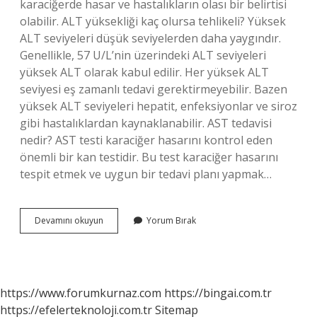
karaciğerde hasar ve hastalıkların olası bir belirtisi
olabilir. ALT yüksekliği kaç olursa tehlikeli? Yüksek
ALT seviyeleri düşük seviyelerden daha yaygındır.
Genellikle, 57 U/L’nin üzerindeki ALT seviyeleri
yüksek ALT olarak kabul edilir. Her yüksek ALT
seviyesi eş zamanlı tedavi gerektirmeyebilir. Bazen
yüksek ALT seviyeleri hepatit, enfeksiyonlar ve siroz
gibi hastalıklardan kaynaklanabilir. AST tedavisi
nedir? AST testi karaciğer hasarını kontrol eden
önemli bir kan testidir. Bu test karaciğer hasarını
tespit etmek ve uygun bir tedavi planı yapmak…
Ast
Devamını okuyun
Yorum Bırak
Yüksekliği
Neden
Olur
https://www.forumkurnaz.com
https://bingai.com.tr
https://efelerteknoloji.com.tr
Sitemap