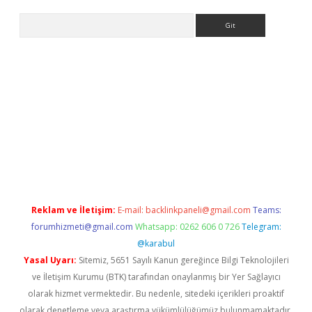
Arama
ergir.net
Reklam ve İletişim:
E-mail:
backlinkpaneli@gmail.com
Teams:
forumhizmeti@gmail.com
Whatsapp: 0262 606 0 726
Telegram:
@karabul
Yasal Uyarı:
Sitemiz, 5651 Sayılı Kanun gereğince Bilgi Teknolojileri
ve İletişim Kurumu (BTK) tarafından onaylanmış bir Yer Sağlayıcı
olarak hizmet vermektedir. Bu nedenle, sitedeki içerikleri proaktif
olarak denetleme veya araştırma yükümlülüğümüz bulunmamaktadır.