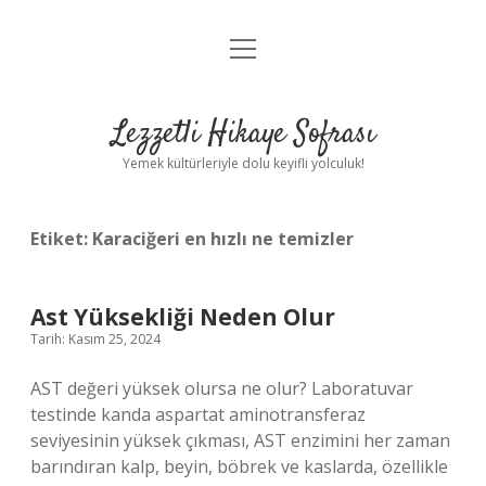
menüyü
Anasayfa
aç
Gizlilik Politikası
Lezzetli Hikaye Sofrası
Yasal Uyarı
Yemek kültürleriyle dolu keyifli yolculuk!
Hakkımızda
Etiket:
Karaciğeri en hızlı ne temizler
Ast Yüksekliği Neden Olur
Tarih: Kasım 25, 2024
AST değeri yüksek olursa ne olur? Laboratuvar
testinde kanda aspartat aminotransferaz
seviyesinin yüksek çıkması, AST enzimini her zaman
barındıran kalp, beyin, böbrek ve kaslarda, özellikle