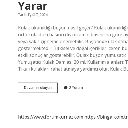
Yarar
Tarih: Eylül 7, 2024
Kulak tıkanıklığı buşon nasıl geçer? Kulak tıkanıklı
orta kulaktaki basıncı dış ortamın basıncına göre 
veya sakız çiğneme önerilebilir. Buşonex kulak iltih
göstermektedir. Bitkisel ve doğal içerikler içeren b
etkili sonuçlar gösterebilir. Qulax buşon yumuşatı
Yumuşatıcı Kulak Damlası 20 ml. Kullanım alanları: Tı
Tıkalı kulakları rahatlatmaya yardımcı olur. Kulak B
Buşon
Devamını okuyun
2 Yorum
Yumuşatıcı
Kulak
Damlası
Ne
Işe
https://www.forumkurnaz.com
https://bingai.com.tr
Yarar