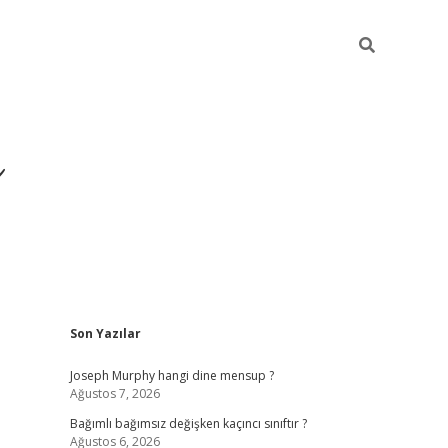
ı
Sidebar
Son Yazılar
betexper
betexpergir.ne
Joseph Murphy hangi dine mensup ?
Ağustos 7, 2026
Bağımlı bağımsız değişken kaçıncı sınıftır ?
Ağustos 6, 2026