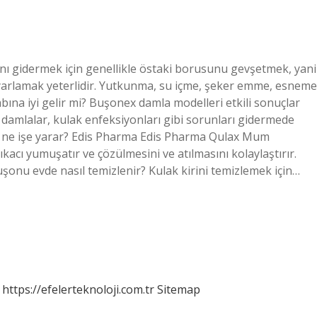
ğını gidermek için genellikle östaki borusunu gevşetmek, yani
ayarlamak yeterlidir. Yutkunma, su içme, şeker emme, esneme
abına iyi gelir mi? Buşonex damla modelleri etkili sonuçlar
u damlalar, kulak enfeksiyonları gibi sorunları gidermede
cı ne işe yarar? Edis Pharma Edis Pharma Qulax Mum
kacı yumuşatır ve çözülmesini ve atılmasını kolaylaştırır.
uşonu evde nasıl temizlenir? Kulak kirini temizlemek için…
https://efelerteknoloji.com.tr
Sitemap