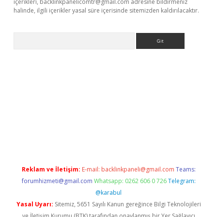
içerikleri,
backlinkpanelicomtr@gmail.com
adresine bildirmeniz
halinde, ilgili içerikler yasal süre içerisinde sitemizden kaldırılacaktır.
Arama
ergir.net
Reklam ve İletişim:
E-mail:
backlinkpaneli@gmail.com
Teams:
forumhizmeti@gmail.com
Whatsapp: 0262 606 0 726
Telegram:
@karabul
Yasal Uyarı:
Sitemiz, 5651 Sayılı Kanun gereğince Bilgi Teknolojileri
ve İletişim Kurumu (BTK) tarafından onaylanmış bir Yer Sağlayıcı