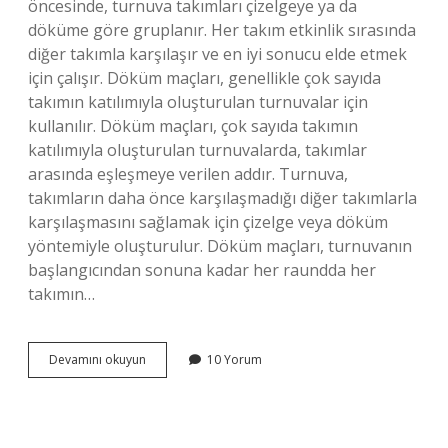
öncesinde, turnuva takımları çizelgeye ya da
döküme göre gruplanır. Her takım etkinlik sırasında
diğer takımla karşılaşır ve en iyi sonucu elde etmek
için çalışır. Döküm maçları, genellikle çok sayıda
takımın katılımıyla oluşturulan turnuvalar için
kullanılır. Döküm maçları, çok sayıda takımın
katılımıyla oluşturulan turnuvalarda, takımlar
arasında eşleşmeye verilen addır. Turnuva,
takımların daha önce karşılaşmadığı diğer takımlarla
karşılaşmasını sağlamak için çizelge veya döküm
yöntemiyle oluşturulur. Döküm maçları, turnuvanın
başlangıcından sonuna kadar her raundda her
takımın…
Döküm
Devamını okuyun
10 Yorum
maça
ne
demek