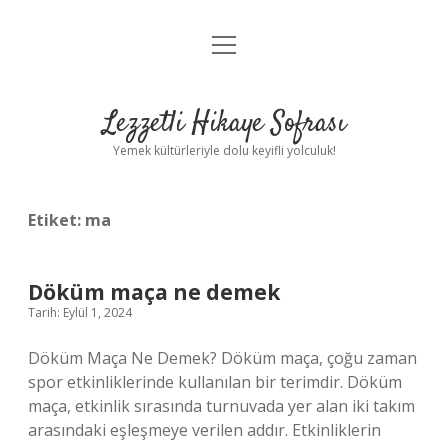
menüyü
Anasayfa
aç
Gizlilik Politikası
Lezzetli Hikaye Sofrası
Yasal Uyarı
Yemek kültürleriyle dolu keyifli yolculuk!
Hakkımızda
Etiket:
ma
Döküm maça ne demek
Tarih: Eylül 1, 2024
Döküm Maça Ne Demek? Döküm maça, çoğu zaman
spor etkinliklerinde kullanılan bir terimdir. Döküm
maça, etkinlik sırasında turnuvada yer alan iki takım
arasındaki eşleşmeye verilen addır. Etkinliklerin