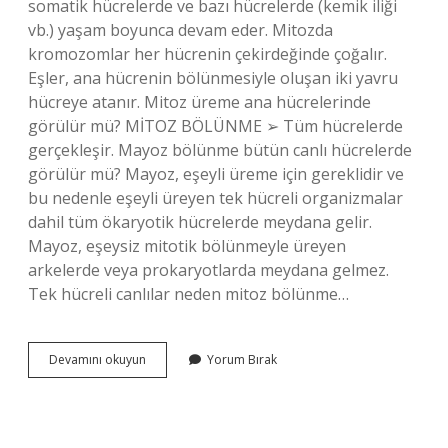
somatik hücrelerde ve bazı hücrelerde (kemik iliği
vb.) yaşam boyunca devam eder. Mitozda
kromozomlar her hücrenin çekirdeğinde çoğalır.
Eşler, ana hücrenin bölünmesiyle oluşan iki yavru
hücreye atanır. Mitoz üreme ana hücrelerinde
görülür mü? MİTOZ BÖLÜNME ➢ Tüm hücrelerde
gerçekleşir. Mayoz bölünme bütün canlı hücrelerde
görülür mü? Mayoz, eşeyli üreme için gereklidir ve
bu nedenle eşeyli üreyen tek hücreli organizmalar
dahil tüm ökaryotik hücrelerde meydana gelir.
Mayoz, eşeysiz mitotik bölünmeyle üreyen
arkelerde veya prokaryotlarda meydana gelmez.
Tek hücreli canlılar neden mitoz bölünme…
Mitoz
Devamını okuyun
Yorum Bırak
Bölünme
Bütün
Canlı
Hücrelerde