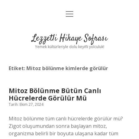
menüyü
Anasayfa
aç
Gizlilik Politikası
Lezzetli Hikaye Sofrası
Yasal Uyarı
Yemek kültürleriyle dolu keyifli yolculuk!
Hakkımızda
Etiket:
Mitoz bölünme kimlerde görülür
Mitoz Bölünme Bütün Canlı
Hücrelerde Görülür Mü
Tarih: Ekim 27, 2024
Mitoz bölünme tüm canlı hücrelerde görülür mü?
Zigot oluşumundan sonra başlayan mitoz,
organizma belirli bir boyuta ulaşana kadar tüm