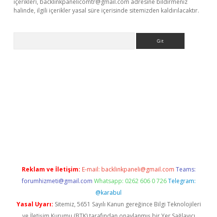
içerikleri,
backlinkpanelicomtr@gmail.com
adresine bildirmeniz
halinde, ilgili içerikler yasal süre içerisinde sitemizden kaldırılacaktır.
Arama
ergir.net
Reklam ve İletişim:
E-mail:
backlinkpaneli@gmail.com
Teams:
forumhizmeti@gmail.com
Whatsapp: 0262 606 0 726
Telegram:
@karabul
Yasal Uyarı:
Sitemiz, 5651 Sayılı Kanun gereğince Bilgi Teknolojileri
ve İletişim Kurumu (BTK) tarafından onaylanmış bir Yer Sağlayıcı