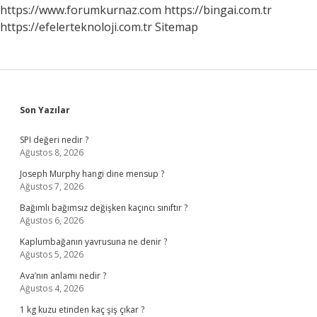
Görülür
https://www.forumkurnaz.com
https://bingai.com.tr
Mü
https://efelerteknoloji.com.tr
Sitemap
Sidebar
Son Yazılar
SPI değeri nedir ?
Ağustos 8, 2026
Joseph Murphy hangi dine mensup ?
Ağustos 7, 2026
Bağımlı bağımsız değişken kaçıncı sınıftır ?
Ağustos 6, 2026
Kaplumbağanın yavrusuna ne denir ?
Ağustos 5, 2026
Ava’nın anlamı nedir ?
Ağustos 4, 2026
1 kg kuzu etinden kaç şiş çıkar ?