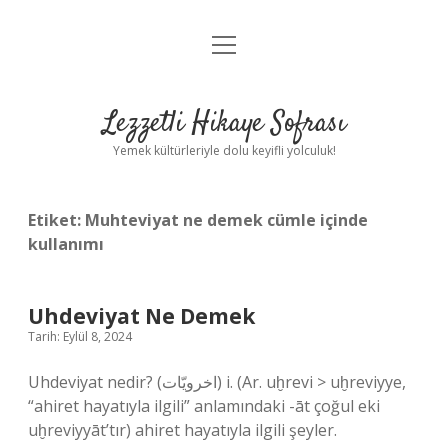
menüyü
Anasayfa
aç
Gizlilik Politikası
Lezzetli Hikaye Sofrası
Yasal Uyarı
Yemek kültürleriyle dolu keyifli yolculuk!
Hakkımızda
Etiket:
Muhteviyat ne demek cümle içinde
kullanımı
Uhdeviyat Ne Demek
Tarih: Eylül 8, 2024
Uhdeviyat nedir? (ﺍﺧﺮﻭﻳّﺎﺕ) i. (Ar. uḫrevі > uḫreviyye,
“ahiret hayatıyla ilgili” anlamındaki -āt çoğul eki
uḫreviyyāt’tır) ahiret hayatıyla ilgili şeyler.