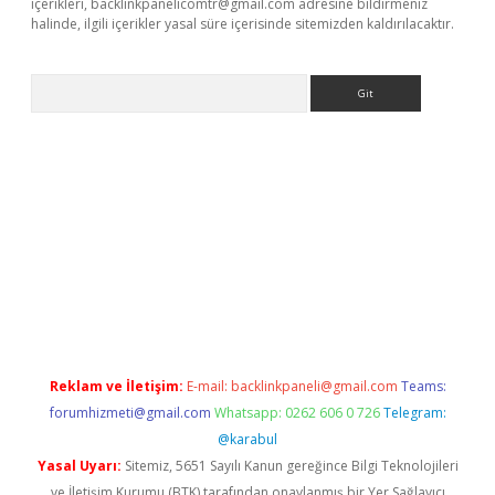
içerikleri,
backlinkpanelicomtr@gmail.com
adresine bildirmeniz
halinde, ilgili içerikler yasal süre içerisinde sitemizden kaldırılacaktır.
Arama
ergir.net
Reklam ve İletişim:
E-mail:
backlinkpaneli@gmail.com
Teams:
forumhizmeti@gmail.com
Whatsapp: 0262 606 0 726
Telegram:
@karabul
Yasal Uyarı:
Sitemiz, 5651 Sayılı Kanun gereğince Bilgi Teknolojileri
ve İletişim Kurumu (BTK) tarafından onaylanmış bir Yer Sağlayıcı