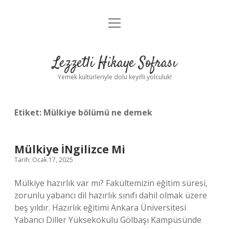
menüyü
Anasayfa
aç
Gizlilik Politikası
Lezzetli Hikaye Sofrası
Yasal Uyarı
Yemek kültürleriyle dolu keyifli yolculuk!
Hakkımızda
Etiket:
Mülkiye bölümü ne demek
Mülkiye İNgilizce Mi
Tarih: Ocak 17, 2025
Mülkiye hazırlık var mı? Fakültemizin eğitim süresi,
zorunlu yabancı dil hazırlık sınıfı dahil olmak üzere
beş yıldır. Hazırlık eğitimi Ankara Üniversitesi
Yabancı Diller Yüksekokulu Gölbaşı Kampüsünde