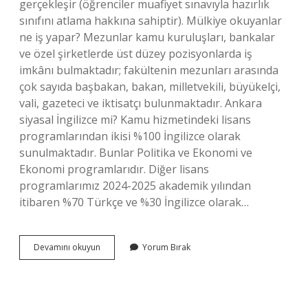
gerçekleşir (öğrenciler muafiyet sınavıyla hazırlık
sınıfını atlama hakkına sahiptir). Mülkiye okuyanlar
ne iş yapar? Mezunlar kamu kuruluşları, bankalar
ve özel şirketlerde üst düzey pozisyonlarda iş
imkânı bulmaktadır; fakültenin mezunları arasında
çok sayıda başbakan, bakan, milletvekili, büyükelçi,
vali, gazeteci ve iktisatçı bulunmaktadır. Ankara
siyasal İngilizce mi? Kamu hizmetindeki lisans
programlarından ikisi %100 İngilizce olarak
sunulmaktadır. Bunlar Politika ve Ekonomi ve
Ekonomi programlarıdır. Diğer lisans
programlarımız 2024-2025 akademik yılından
itibaren %70 Türkçe ve %30 İngilizce olarak…
Mülkiye
Devamını okuyun
Yorum Bırak
İNgilizce
Mi