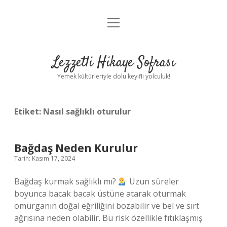
menüyü
Anasayfa
aç
Gizlilik Politikası
Lezzetli Hikaye Sofrası
Yasal Uyarı
Yemek kültürleriyle dolu keyifli yolculuk!
Hakkımızda
Etiket:
Nasıl sağlıklı oturulur
Bağdaş Neden Kurulur
Tarih: Kasım 17, 2024
Bağdaş kurmak sağlıklı mı?
Uzun süreler
boyunca bacak bacak üstüne atarak oturmak
omurganın doğal eğriliğini bozabilir ve bel ve sırt
ağrısına neden olabilir. Bu risk özellikle fıtıklaşmış