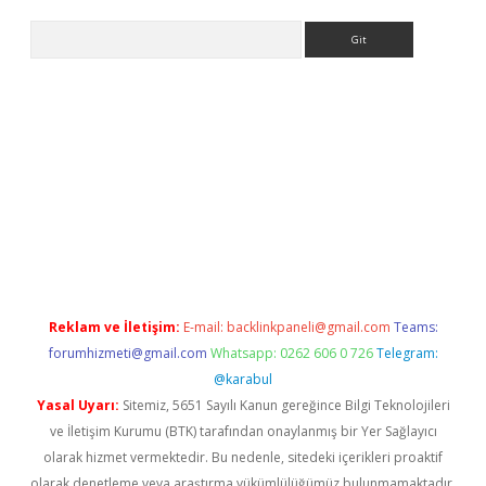
Arama
ergir.net
Reklam ve İletişim:
E-mail:
backlinkpaneli@gmail.com
Teams:
forumhizmeti@gmail.com
Whatsapp: 0262 606 0 726
Telegram:
@karabul
Yasal Uyarı:
Sitemiz, 5651 Sayılı Kanun gereğince Bilgi Teknolojileri
ve İletişim Kurumu (BTK) tarafından onaylanmış bir Yer Sağlayıcı
olarak hizmet vermektedir. Bu nedenle, sitedeki içerikleri proaktif
olarak denetleme veya araştırma yükümlülüğümüz bulunmamaktadır.