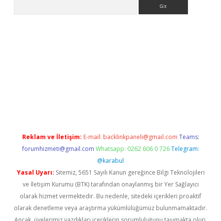
Arama
ergir.net
Reklam ve İletişim:
E-mail:
backlinkpaneli@gmail.com
Teams:
forumhizmeti@gmail.com
Whatsapp: 0262 606 0 726
Telegram:
@karabul
Yasal Uyarı:
Sitemiz, 5651 Sayılı Kanun gereğince Bilgi Teknolojileri
ve İletişim Kurumu (BTK) tarafından onaylanmış bir Yer Sağlayıcı
olarak hizmet vermektedir. Bu nedenle, sitedeki içerikleri proaktif
olarak denetleme veya araştırma yükümlülüğümüz bulunmamaktadır.
Ancak, üyelerimiz yazdıkları içeriklerin sorumluluğunu taşımakta olup,