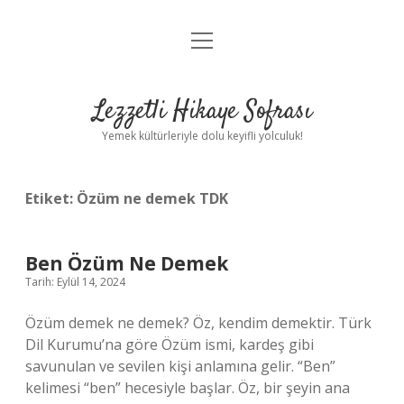
menüyü
Anasayfa
aç
Gizlilik Politikası
Lezzetli Hikaye Sofrası
Yasal Uyarı
Yemek kültürleriyle dolu keyifli yolculuk!
Hakkımızda
Etiket:
Özüm ne demek TDK
Ben Özüm Ne Demek
Tarih: Eylül 14, 2024
Özüm demek ne demek? Öz, kendim demektir. Türk
Dil Kurumu’na göre Özüm ismi, kardeş gibi
savunulan ve sevilen kişi anlamına gelir. “Ben”
kelimesi “ben” hecesiyle başlar. Öz, bir şeyin ana