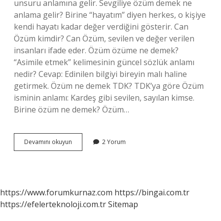
unsuru anlamına gelir. Sevgiliye özüm demek ne
anlama gelir? Birine “hayatım” diyen herkes, o kişiye
kendi hayatı kadar değer verdiğini gösterir. Can
Özüm kimdir? Can Özüm, sevilen ve değer verilen
insanları ifade eder. Özüm özüme ne demek?
“Asimile etmek” kelimesinin güncel sözlük anlamı
nedir? Cevap: Edinilen bilgiyi bireyin malı haline
getirmek. Özüm ne demek TDK? TDK’ya göre Özüm
isminin anlamı: Kardeş gibi sevilen, sayılan kimse.
Birine özüm ne demek? Özüm…
Ben
Devamını okuyun
2 Yorum
Özüm
Ne
Demek
https://www.forumkurnaz.com
https://bingai.com.tr
https://efelerteknoloji.com.tr
Sitemap