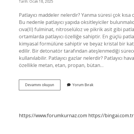
Tarih: Ocak 18, 2025
Patlayıcı maddeler nelerdir? Yanma süresi çok kısa
Bu nedenle patlayıcı yapıda oksitleyiciler bulunmalı
cıva(II) fulminat, nitroselüloz ve pikrik asit gibi patl
ortamlarda patlayıcı özelliğe sahiptir. En güçlü pat
kimyasal formülüne sahiptir ve beyaz kristal bir kat
edilir. Bir detonatör tarafından ateşlenmediği süre
kullanılabilir. Patlayıcı gazlar nelerdir? Patlayıcı h
özellikle metan, etan, propan, bütan…
Benzin
Devamını okuyun
Yorum Bırak
Patlayıcı
Madde
Mi
https://www.forumkurnaz.com
https://bingai.com.tr