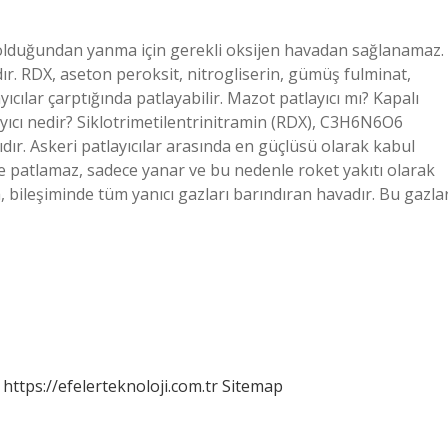
 olduğundan yanma için gerekli oksijen havadan sağlanamaz.
dır. RDX, aseton peroksit, nitrogliserin, gümüş fulminat,
ayıcılar çarptığında patlayabilir. Mazot patlayıcı mı? Kapalı
layıcı nedir? Siklotrimetilentrinitramin (RDX), C3H6N6O6
ıdır. Askeri patlayıcılar arasında en güçlüsü olarak kabul
ce patlamaz, sadece yanar ve bu nedenle roket yakıtı olarak
ava, bileşiminde tüm yanıcı gazları barındıran havadır. Bu gazla
https://efelerteknoloji.com.tr
Sitemap