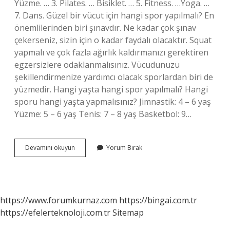
Yüzme. … 3. Pilates. … Bisiklet. … 5. Fitness. …Yoga. …
7. Dans. Güzel bir vücut için hangi spor yapılmalı? En
önemlilerinden biri şınavdır. Ne kadar çok şınav
çekerseniz, sizin için o kadar faydalı olacaktır. Squat
yapmalı ve çok fazla ağırlık kaldırmanızı gerektiren
egzersizlere odaklanmalısınız. Vücudunuzu
şekillendirmenize yardımcı olacak sporlardan biri de
yüzmedir. Hangi yaşta hangi spor yapılmalı? Hangi
sporu hangi yaşta yapmalısınız? Jimnastik: 4 – 6 yaş
Yüzme: 5 – 6 yaş Tenis: 7 – 8 yaş Basketbol: 9…
En
Devamını okuyun
Yorum Bırak
Faydalı
Spor
Hangisi
https://www.forumkurnaz.com
https://bingai.com.tr
https://efelerteknoloji.com.tr
Sitemap