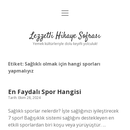
menüyü
Anasayfa
aç
Gizlilik Politikası
Lezzetli Hikaye Sofrası
Yasal Uyarı
Yemek kültürleriyle dolu keyifli yolculuk!
Hakkımızda
Etiket:
Sağlıklı olmak için hangi sporları
yapmalıyız
En Faydalı Spor Hangisi
Tarih: Ekim 28, 2024
Sağlıklı sporlar nelerdir? İşte sağlığınızı iyileştirecek
7 spor! Bağışıklık sistemi sağlığını destekleyen en
etkili sporlardan biri koşu veya yürüyüştür. …