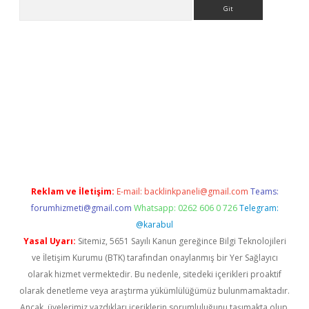
Arama
ergir.net
Reklam ve İletişim:
E-mail:
backlinkpaneli@gmail.com
Teams:
forumhizmeti@gmail.com
Whatsapp: 0262 606 0 726
Telegram:
@karabul
Yasal Uyarı:
Sitemiz, 5651 Sayılı Kanun gereğince Bilgi Teknolojileri
ve İletişim Kurumu (BTK) tarafından onaylanmış bir Yer Sağlayıcı
olarak hizmet vermektedir. Bu nedenle, sitedeki içerikleri proaktif
olarak denetleme veya araştırma yükümlülüğümüz bulunmamaktadır.
Ancak, üyelerimiz yazdıkları içeriklerin sorumluluğunu taşımakta olup,