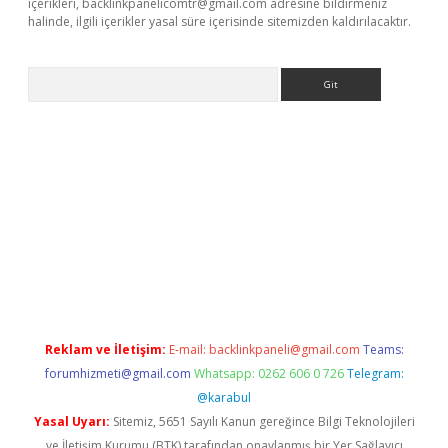
içerikleri,
backlinkpanelicomtr@gmail.com
adresine bildirmeniz
halinde, ilgili içerikler yasal süre içerisinde sitemizden kaldırılacaktır.
Arama
ergir.net
Reklam ve İletişim:
E-mail:
backlinkpaneli@gmail.com
Teams:
forumhizmeti@gmail.com
Whatsapp: 0262 606 0 726
Telegram:
@karabul
Yasal Uyarı:
Sitemiz, 5651 Sayılı Kanun gereğince Bilgi Teknolojileri
ve İletişim Kurumu (BTK) tarafından onaylanmış bir Yer Sağlayıcı