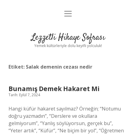
menüyü
Anasayfa
aç
Gizlilik Politikası
Lezzetli Hikaye Sofrası
Yasal Uyarı
Yemek kültürleriyle dolu keyifli yolculuk!
Hakkımızda
Etiket:
Salak demenin cezası nedir
Bunamış Demek Hakaret Mi
Tarih: Eylül 7, 2024
Hangi küfür hakaret sayılmaz? Örneğin; “Notumu
doğru yazmadın”, “Derslere ve okullara
gelmiyorum”, “Yanlış söylüyorsun, gerçek bu”,
“Yeter artık”, “Küfür”, “Ne biçim bir yol”, “Öğretmen