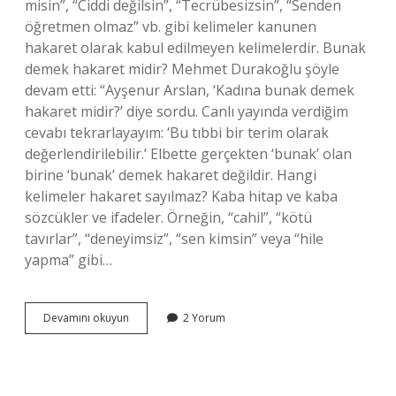
misin”, “Ciddi değilsin”, “Tecrübesizsin”, “Senden
öğretmen olmaz” vb. gibi kelimeler kanunen
hakaret olarak kabul edilmeyen kelimelerdir. Bunak
demek hakaret midir? Mehmet Durakoğlu şöyle
devam etti: “Ayşenur Arslan, ‘Kadına bunak demek
hakaret midir?’ diye sordu. Canlı yayında verdiğim
cevabı tekrarlayayım: ‘Bu tıbbi bir terim olarak
değerlendirilebilir.’ Elbette gerçekten ‘bunak’ olan
birine ‘bunak’ demek hakaret değildir. Hangi
kelimeler hakaret sayılmaz? Kaba hitap ve kaba
sözcükler ve ifadeler. Örneğin, “cahil”, “kötü
tavırlar”, “deneyimsiz”, “sen kimsin” veya “hile
yapma” gibi…
Bunamış
Devamını okuyun
2 Yorum
Demek
Hakaret
Mi