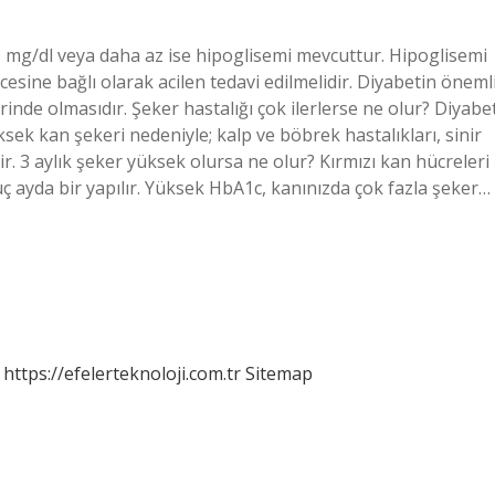
0 mg/dl veya daha az ise hipoglisemi mevcuttur. Hipoglisemi
sine bağlı olarak acilen tedavi edilmelidir. Diyabetin öneml
rinde olmasıdır. Şeker hastalığı çok ilerlerse ne olur? Diyabe
ksek kan şekeri nedeniyle; kalp ve böbrek hastalıkları, sinir
ir. 3 aylık şeker yüksek olursa ne olur? Kırmızı kan hücreleri
r üç ayda bir yapılır. Yüksek HbA1c, kanınızda çok fazla şeker…
https://efelerteknoloji.com.tr
Sitemap