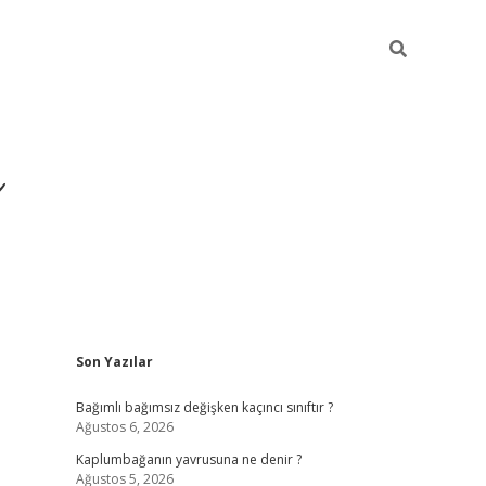
ı
Sidebar
Son Yazılar
betexper
betexpergir.net
Bağımlı bağımsız değişken kaçıncı sınıftır ?
Ağustos 6, 2026
Kaplumbağanın yavrusuna ne denir ?
Ağustos 5, 2026