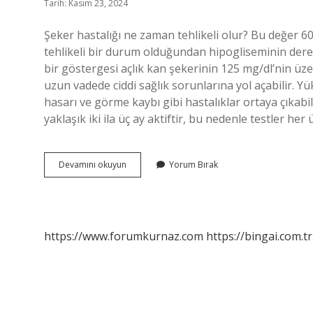
Tarih: Kasım 23, 2024
Şeker hastalığı ne zaman tehlikeli olur? Bu değer 6
tehlikeli bir durum olduğundan hipogliseminin derece
bir göstergesi açlık kan şekerinin 125 mg/dl’nin üze
uzun vadede ciddi sağlık sorunlarına yol açabilir. Yü
hasarı ve görme kaybı gibi hastalıklar ortaya çıkabil
yaklaşık iki ila üç ay aktiftir, bu nedenle testler he
Şeker
Devamını okuyun
Yorum Bırak
Hastalığı
Ne
Zaman
Tehlikeli
https://www.forumkurnaz.com
https://bingai.com.tr