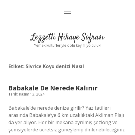
menüyü
Anasayfa
aç
Gizlilik Politikası
Lezzetli Hikaye Sofrası
Yasal Uyarı
Yemek kültürleriyle dolu keyifli yolculuk!
Hakkımızda
Etiket:
Sivrice Koyu denizi Nasıl
Babakale De Nerede Kalınır
Tarih: Kasım 13, 2024
Babakale’de nerede denize girilir? Yaz tatilleri
arasında Babakale’ye 6 km uzaklıktaki Akliman Plajı
da yer alıyor. Her bir mekana ayrılmış şezlong ve
şemsiyelerde ücretsiz güneşlenip dinlenebileceğiniz