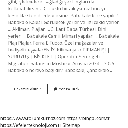
gibi, işletmelerin sağladığı şezlongları da
kullanabilirsiniz. Çocuklu bir aileyseniz burayı
kesinlikle tercih edebilirsiniz. Babakalede ne yapılır?
Babakale Kalesi. Görülecek yerler ve ilgi çekici yerler.
… Akliman. Plajlar. … 3. Latif Baba Türbesi. Dini
yerler. … Babakale Camii. Mimari yapılar. … Babakale
Plajı Plajlar.Terra E Fuoco. Özel mağazalar ve
hediyelik eşyalarEN İYİ Kilimanjaro TIRMANIŞI |
YÜRÜYÜŞ | BİSİKLET | Operatör Serengeti
Migration Safaris in Moshi or Arusha 2024 – 2025.
Babakale nereye bağlıdır? Babakale, Çanakkale…
Babakale
Devamını okuyun
Yorum Bırak
De
Nerede
Kalınır
https://www.forumkurnaz.com
https://bingai.com.tr
https://efelerteknoloji.com.tr
Sitemap