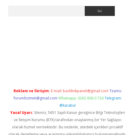
Arama
ergir.net
Reklam ve İletişim:
E-mail:
backlinkpaneli@gmail.com
Teams:
forumhizmeti@gmail.com
Whatsapp: 0262 606 0 726
Telegram:
@karabul
Yasal Uyarı:
Sitemiz, 5651 Sayılı Kanun gereğince Bilgi Teknolojileri
ve İletişim Kurumu (BTK) tarafından onaylanmış bir Yer Sağlayıcı
olarak hizmet vermektedir. Bu nedenle, sitedeki içerikleri proaktif
olarak denetleme veya araştırma yükümlülüğümüz bulunmamaktadır.