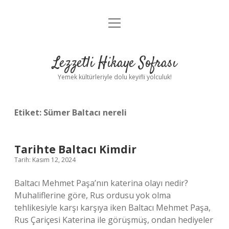
menüyü
Anasayfa
aç
Gizlilik Politikası
Lezzetli Hikaye Sofrası
Yasal Uyarı
Yemek kültürleriyle dolu keyifli yolculuk!
Hakkımızda
Etiket:
Sümer Baltacı nereli
Tarihte Baltacı Kimdir
Tarih: Kasım 12, 2024
Baltacı Mehmet Paşa’nın katerina olayı nedir?
Muhaliflerine göre, Rus ordusu yok olma
tehlikesiyle karşı karşıya iken Baltacı Mehmet Paşa,
Rus Çariçesi Katerina ile görüşmüş, ondan hediyeler