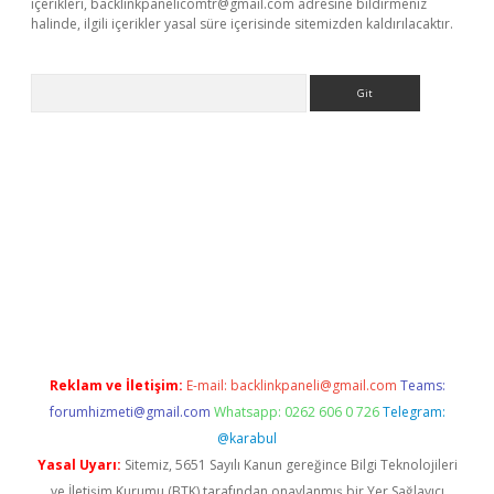
içerikleri,
backlinkpanelicomtr@gmail.com
adresine bildirmeniz
halinde, ilgili içerikler yasal süre içerisinde sitemizden kaldırılacaktır.
Arama
ergir.net
Reklam ve İletişim:
E-mail:
backlinkpaneli@gmail.com
Teams:
forumhizmeti@gmail.com
Whatsapp: 0262 606 0 726
Telegram:
@karabul
Yasal Uyarı:
Sitemiz, 5651 Sayılı Kanun gereğince Bilgi Teknolojileri
ve İletişim Kurumu (BTK) tarafından onaylanmış bir Yer Sağlayıcı