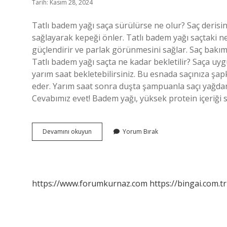
Tarih: Kasım 28, 2024
Tatlı badem yağı saça sürülürse ne olur? Saç derisin
sağlayarak kepeği önler. Tatlı badem yağı saçtaki nem
güçlendirir ve parlak görünmesini sağlar. Saç bakım
Tatlı badem yağı saçta ne kadar bekletilir? Saça uy
yarım saat bekletebilirsiniz. Bu esnada saçınıza şa
eder. Yarım saat sonra duşta şampuanla saçı yağdan a
Cevabımız evet! Badem yağı, yüksek protein içeriği 
Tatlı
Devamını okuyun
Yorum Bırak
Badem
Yağı
Saç
Çıkartır
Mı
https://www.forumkurnaz.com
https://bingai.com.tr