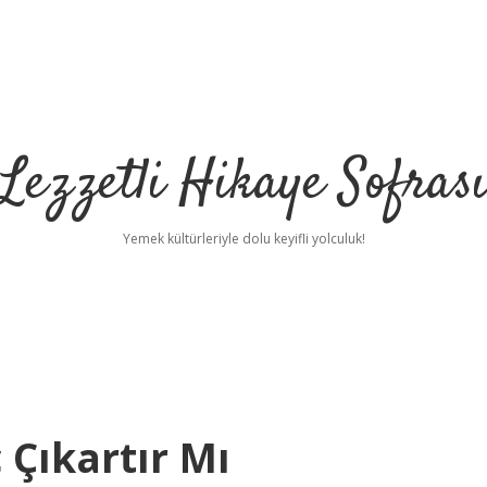
Lezzetli Hikaye Sofras
Yemek kültürleriyle dolu keyifli yolculuk!
 Çıkartır Mı