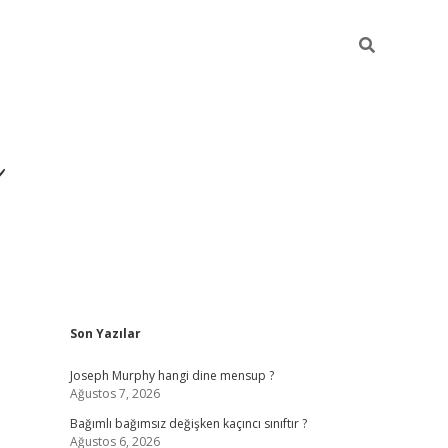
ı
Sidebar
Son Yazılar
betexper
betexpergir.net
Joseph Murphy hangi dine mensup ?
Ağustos 7, 2026
Bağımlı bağımsız değişken kaçıncı sınıftır ?
Ağustos 6, 2026