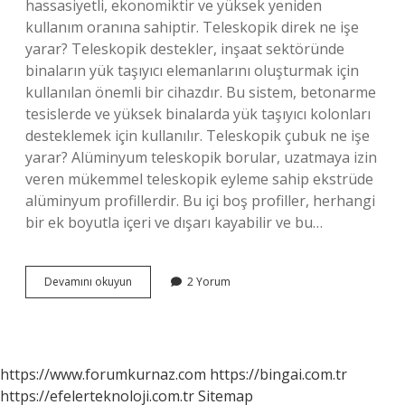
hassasiyetli, ekonomiktir ve yüksek yeniden
kullanım oranına sahiptir. Teleskopik direk ne işe
yarar? Teleskopik destekler, inşaat sektöründe
binaların yük taşıyıcı elemanlarını oluşturmak için
kullanılan önemli bir cihazdır. Bu sistem, betonarme
tesislerde ve yüksek binalarda yük taşıyıcı kolonları
desteklemek için kullanılır. Teleskopik çubuk ne işe
yarar? Alüminyum teleskopik borular, uzatmaya izin
veren mükemmel teleskopik eyleme sahip ekstrüde
alüminyum profillerdir. Bu içi boş profiller, herhangi
bir ek boyutla içeri ve dışarı kayabilir ve bu…
Teleskopik
Devamını okuyun
2 Yorum
Ne
Işe
Yarar
https://www.forumkurnaz.com
https://bingai.com.tr
https://efelerteknoloji.com.tr
Sitemap