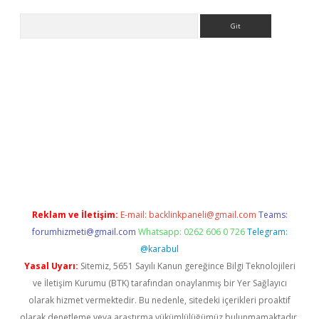
Arama
ergir.net
Reklam ve İletişim:
E-mail:
backlinkpaneli@gmail.com
Teams:
forumhizmeti@gmail.com
Whatsapp: 0262 606 0 726
Telegram:
@karabul
Yasal Uyarı:
Sitemiz, 5651 Sayılı Kanun gereğince Bilgi Teknolojileri
ve İletişim Kurumu (BTK) tarafından onaylanmış bir Yer Sağlayıcı
olarak hizmet vermektedir. Bu nedenle, sitedeki içerikleri proaktif
olarak denetleme veya araştırma yükümlülüğümüz bulunmamaktadır.