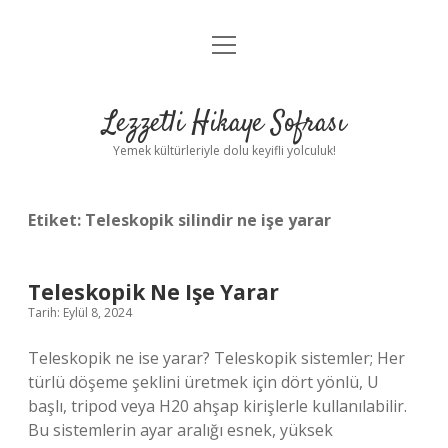
menüyü
Anasayfa
aç
Gizlilik Politikası
Lezzetli Hikaye Sofrası
Yasal Uyarı
Yemek kültürleriyle dolu keyifli yolculuk!
Hakkımızda
Etiket:
Teleskopik silindir ne işe yarar
Teleskopik Ne Işe Yarar
Tarih: Eylül 8, 2024
Teleskopik ne ise yarar? Teleskopik sistemler; Her
türlü döşeme şeklini üretmek için dört yönlü, U
başlı, tripod veya H20 ahşap kirişlerle kullanılabilir.
Bu sistemlerin ayar aralığı esnek, yüksek