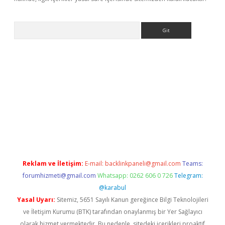
Arama
pergir.net
Reklam ve İletişim:
E-mail:
backlinkpaneli@gmail.com
Teams:
forumhizmeti@gmail.com
Whatsapp: 0262 606 0 726
Telegram:
@karabul
Yasal Uyarı:
Sitemiz, 5651 Sayılı Kanun gereğince Bilgi Teknolojileri
ve İletişim Kurumu (BTK) tarafından onaylanmış bir Yer Sağlayıcı
olarak hizmet vermektedir. Bu nedenle, sitedeki içerikleri proaktif