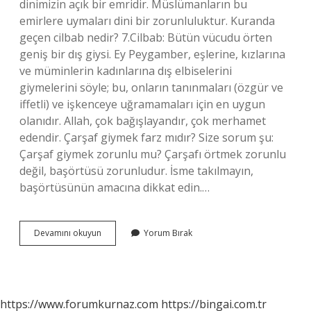
dinimizin açık bir emridir. Müslümanların bu
emirlere uymaları dini bir zorunluluktur. Kuranda
geçen cilbab nedir? 7.Cilbab: Bütün vücudu örten
geniş bir dış giysi. Ey Peygamber, eşlerine, kızlarına
ve müminlerin kadınlarına dış elbiselerini
giymelerini söyle; bu, onların tanınmaları (özgür ve
iffetli) ve işkenceye uğramamaları için en uygun
olanıdır. Allah, çok bağışlayandır, çok merhamet
edendir. Çarşaf giymek farz mıdır? Size sorum şu:
Çarşaf giymek zorunlu mu? Çarşafı örtmek zorunlu
değil, başörtüsü zorunludur. İsme takılmayın,
başörtüsünün amacına dikkat edin.…
Cilbab
Devamını okuyun
Yorum Bırak
Farz
Mıdır
https://www.forumkurnaz.com
https://bingai.com.tr