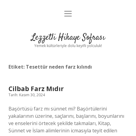
menüyü
Anasayfa
aç
Gizlilik Politikası
Lezzetli Hikaye Sofrası
Yasal Uyarı
Yemek kültürleriyle dolu keyifli yolculuk!
Hakkımızda
Etiket:
Tesettür neden farz kılındı
Cilbab Farz Mıdır
Tarih: Kasım 30, 2024
Başörtüsü farz mı sünnet mi? Başörtülerini
yakalarının üzerine, saçlarını, başlarını, boyunlarını
ve enselerini örtecek şekilde takmaları, Kitap,
Sünnet ve İslam alimlerinin icmasıyla teyit edilen